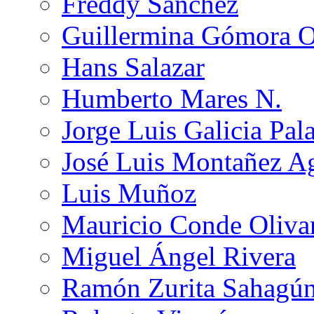
Freddy Sánchez
Guillermina Gómora 
Hans Salazar
Humberto Mares N.
Jorge Luis Galicia Pal
José Luis Montañez Ag
Luis Muñoz
Mauricio Conde Oliva
Miguel Ángel Rivera
Ramón Zurita Sahagú