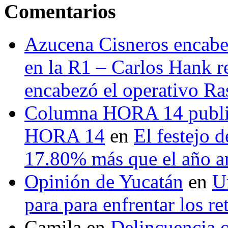
Comentarios
Azucena Cisneros encabez
en la R1 – Carlos Hank r
encabezó el operativo Ras
Columna HORA 14 public
HORA 14
en
El festejo 
17.80% más que el año 
Opinión de Yucatán
en
U
para para enfrentar los re
Camila
en
Delincuencia o