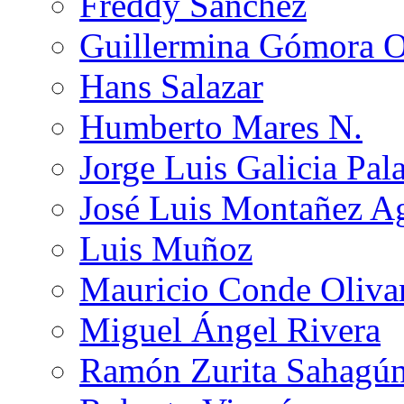
Freddy Sánchez
Guillermina Gómora 
Hans Salazar
Humberto Mares N.
Jorge Luis Galicia Pal
José Luis Montañez Ag
Luis Muñoz
Mauricio Conde Oliva
Miguel Ángel Rivera
Ramón Zurita Sahagú