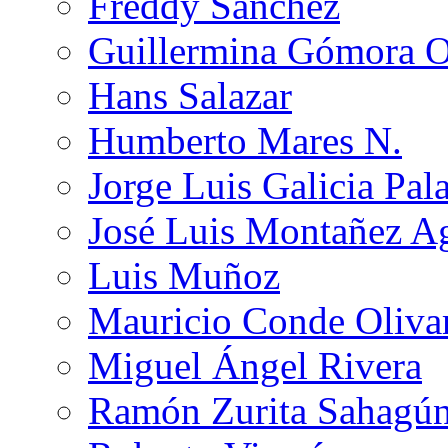
Freddy Sánchez
Guillermina Gómora 
Hans Salazar
Humberto Mares N.
Jorge Luis Galicia Pal
José Luis Montañez Ag
Luis Muñoz
Mauricio Conde Oliva
Miguel Ángel Rivera
Ramón Zurita Sahagú