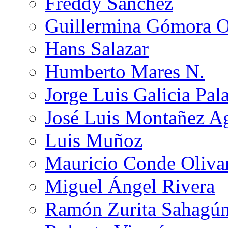
Freddy Sánchez
Guillermina Gómora 
Hans Salazar
Humberto Mares N.
Jorge Luis Galicia Pal
José Luis Montañez Ag
Luis Muñoz
Mauricio Conde Oliva
Miguel Ángel Rivera
Ramón Zurita Sahagú