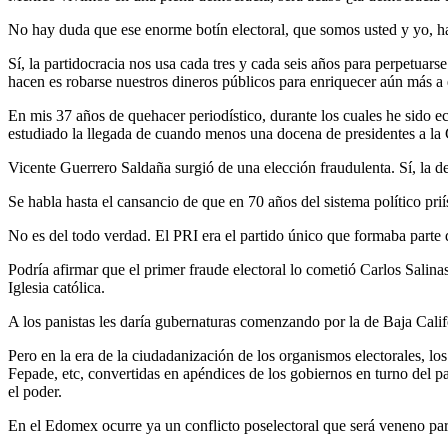
No hay duda que ese enorme botín electoral, que somos usted y yo, ha 
Sí, la partidocracia nos usa cada tres y cada seis años para perpetuar
hacen es robarse nuestros dineros públicos para enriquecer aún más a es
En mis 37 años de quehacer periodístico, durante los cuales he sido ec
estudiado la llegada de cuando menos una docena de presidentes a la
Vicente Guerrero Saldaña surgió de una elección fraudulenta. Sí, la d
Se habla hasta el cansancio de que en 70 años del sistema político priís
No es del todo verdad. El PRI era el partido único que formaba parte d
Podría afirmar que el primer fraude electoral lo cometió Carlos Salina
Iglesia católica.
A los panistas les daría gubernaturas comenzando por la de Baja Calif
Pero en la era de la ciudadanización de los organismos electorales, los
Fepade, etc, convertidas en apéndices de los gobiernos en turno del p
el poder.
En el Edomex ocurre ya un conflicto poselectoral que será veneno para