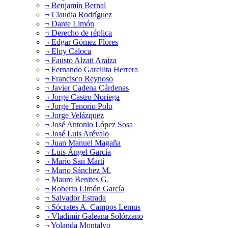
¬ Benjamín Bernal
¬ Claudia Rodríguez
¬ Dante Limón
¬ Derecho de réplica
¬ Edgar Gómez Flores
¬ Eloy Caloca
¬ Fausto Alzati Araiza
¬ Fernando Garcilita Herrera
¬ Francisco Reynoso
¬ Javier Cadena Cárdenas
¬ Jorge Castro Noriega
¬ Jorge Tenorio Polo
¬ Jorge Velázquez
¬ José Antonio López Sosa
¬ José Luis Arévalo
¬ Juan Manuel Magaña
¬ Luis Ángel García
¬ Mario San Martí
¬ Mario Sánchez M.
¬ Mauro Benites G.
¬ Roberto Limón García
¬ Salvador Estrada
¬ Sócrates A. Campos Lemus
¬ Vladimir Galeana Solórzano
¬ Yolanda Montalvo