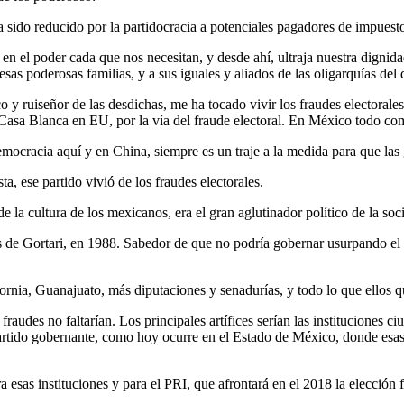
sido reducido por la partidocracia a potenciales pagadores de impuestos
se en el poder cada que nos necesitan, y desde ahí, ultraja nuestra dign
as poderosas familias, y a sus iguales y aliados de las oligarquías del 
o y ruiseñor de las desdichas, me ha tocado vivir los fraudes electorale
 Casa Blanca en EU, por la vía del fraude electoral. En México todo c
emocracia aquí y en China, siempre es un traje a la medida para que las
ta, ese partido vivió de los fraudes electorales.
e la cultura de los mexicanos, era el gran aglutinador político de la so
s de Gortari, en 1988. Sabedor de que no podría gobernar usurpando el p
ornia, Guanajuato, más diputaciones y senadurías, y todo lo que ellos q
 fraudes no faltarían. Los principales artífices serían las institucione
artido gobernante, como hoy ocurre en el Estado de México, donde esas i
 esas instituciones y para el PRI, que afrontará en el 2018 la elección