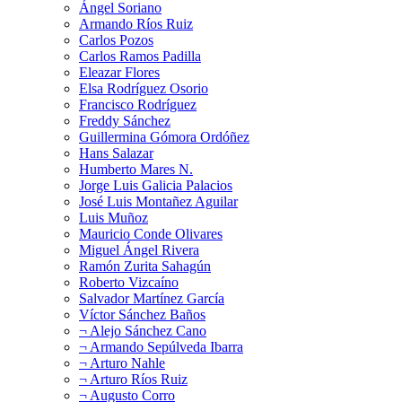
Ángel Soriano
Armando Ríos Ruiz
Carlos Pozos
Carlos Ramos Padilla
Eleazar Flores
Elsa Rodríguez Osorio
Francisco Rodríguez
Freddy Sánchez
Guillermina Gómora Ordóñez
Hans Salazar
Humberto Mares N.
Jorge Luis Galicia Palacios
José Luis Montañez Aguilar
Luis Muñoz
Mauricio Conde Olivares
Miguel Ángel Rivera
Ramón Zurita Sahagún
Roberto Vizcaíno
Salvador Martínez García
Víctor Sánchez Baños
¬ Alejo Sánchez Cano
¬ Armando Sepúlveda Ibarra
¬ Arturo Nahle
¬ Arturo Ríos Ruiz
¬ Augusto Corro