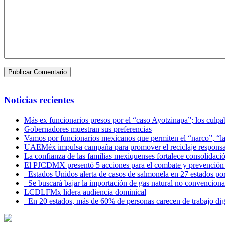
Noticias recientes
Más ex funcionarios presos por el “caso Ayotzinapa”; los culpab
Gobernadores muestran sus preferencias
Vamos por funcionarios mexicanos que permiten el “narco”, “
UAEMéx impulsa campaña para promover el reciclaje responsab
La confianza de las familias mexiquenses fortalece consolida
El PJCDMX presentó 5 acciones para el combate y prevención d
Estados Unidos alerta de casos de salmonela en 27 estados po
Se buscará bajar la importación de gas natural no convenciona
LCDLFMx lidera audiencia dominical
En 20 estados, más de 60% de personas carecen de trabajo di