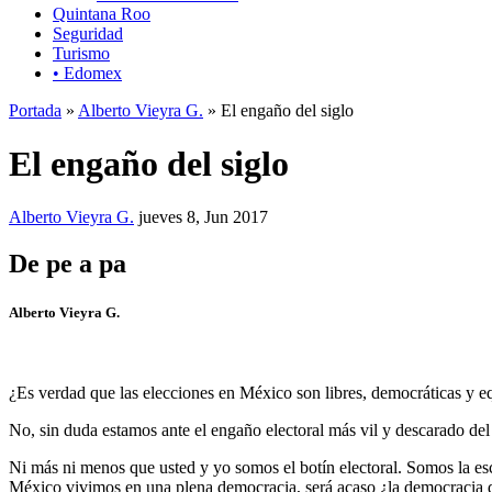
Quintana Roo
Seguridad
Turismo
• Edomex
Portada
»
Alberto Vieyra G.
» El engaño del siglo
El engaño del siglo
Alberto Vieyra G.
jueves 8, Jun 2017
De pe a pa
Alberto Vieyra G.
¿Es verdad que las elecciones en México son libres, democráticas y eq
No, sin duda estamos ante el engaño electoral más vil y descarado del
Ni más ni menos que usted y yo somos el botín electoral. Somos la esc
México vivimos en una plena democracia, será acaso ¿la democracia 