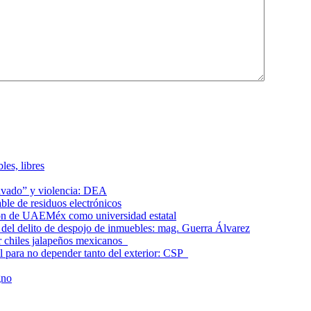
les, libres
lavado” y violencia: DEA
le de residuos electrónicos
ción de UAEMéx como universidad estatal
el delito de despojo de inmuebles: mag. Guerra Álvarez
r chiles jalapeños mexicanos
l para no depender tanto del exterior: CSP
gno