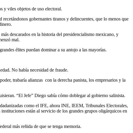
 y viles objetos de uso electoral.
idad recetándonos gobernantes tiranos y delincuentes, que lo menos que
dinero.
s más descarados en la historia del presidencialismo mexicano, y
omenzó mal.
 grandes élites puedan dominar a su antojo a las mayorías.
ciedad. No había necesidad de fraude.
oder, trabaría alianzas con la derecha panista, los empresarios y la
uisieran. “El Jefe” Diego sabía cómo doblegar al gobierno salinista.
s ciudadanizadas como el IFE, ahora INE, IEEM, Tribunales Electorales,
nstituciones están al servicio de los grandes grupos oligárquicos en
 federal más reñida de que se tenga memoria.