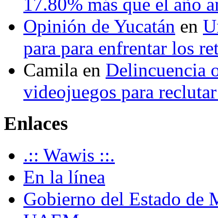
17.80% más que el año 
Opinión de Yucatán
en
U
para para enfrentar los re
Camila
en
Delincuencia o
videojuegos para recluta
Enlaces
.:: Wawis ::.
En la línea
Gobierno del Estado de 