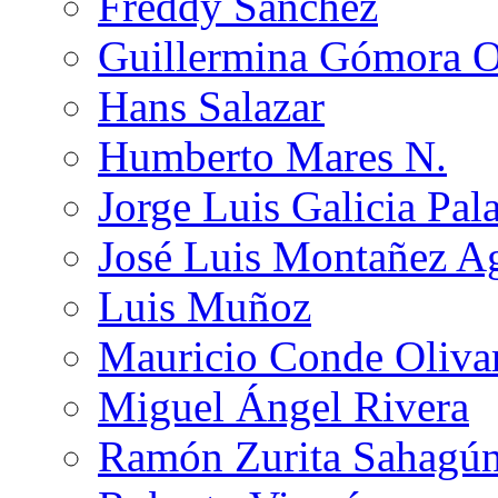
Freddy Sánchez
Guillermina Gómora 
Hans Salazar
Humberto Mares N.
Jorge Luis Galicia Pal
José Luis Montañez Ag
Luis Muñoz
Mauricio Conde Oliva
Miguel Ángel Rivera
Ramón Zurita Sahagú