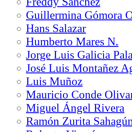
Freddy Sánchez
Guillermina Gómora 
Hans Salazar
Humberto Mares N.
Jorge Luis Galicia Pal
José Luis Montañez Ag
Luis Muñoz
Mauricio Conde Oliva
Miguel Ángel Rivera
Ramón Zurita Sahagú