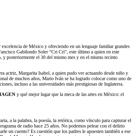
or excelencia de México y ofreciendo en un lenguaje familiar grandes
ancisco Gabilondo Soler “Cri Cri”, este último a quien en este
io, y posteriormente el 30 del mismo mes y en el mismo recinto
mera actriz, Margarita Isabel, a quien pudo ver actuando desde niño y
ersonal de muchos años, Mario Iván se ha logrado colocar como uno de
iciones, incluso a las universidades más prestigiosas de Inglaterra.
MAGEN
y qué mejor lugar que la meca de las artes en México: el
ria, a la palabra, la poesía, la retórica, como vínculo para capturar el
u programa de radio hace 25 años. No podemos pelear con el delirio
tarle un cuento? Es cuestión que los padres le apuesten también a ese