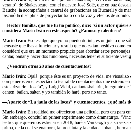
verano’, de Shakespeare, con el maestro José Solé, que en paz descan
Bauche, la acompañaba a central de grabaciones en Bucareli y de maner
fascinó la disciplina de proyectar todo con la voz y efectos de sonido
—Héctor Bonilla, que fue tu tío político, dice: ‘si un actor quiere
considera Mario Iván en este aspecto? ¿Famoso y talentoso?
Mario Iván:
Eso es algo que yo no puedo definir, es un juicio que só
pensaste que ibas a funcionar y resulta que no es tan positivo como creí
consideré que era un momento propicio para abordar estos personajes ta
cantar, bailar y hacer dos funciones, necesitas tener el suficiente ves
—¿Vendrán otros 20 años de cuentacuentos?
Mario Iván:
Ojalá, porque éste es un proyecto de vida, me visualizo
compañeros en el espectáculo teatral de cuentacuentos que estreno en 
estelarizando “Josefa”, y Luigi Vidal, cantante-bailarín, integrante de
canten, bailen, salten y yo también lo haré, pero no tanto.
—Aparte de “La jaula de las locas” y cuentacuentos, ¿qué más t
Mario Iván:
En realidad me ofrecieron una película, pero era para e
Sin embargo, concluí mi primer experimento como dramaturgo, ‘Vincen
teatro, que queremos estrenar en 2018, haré a Van Gogh y a su vez a su
prima, de la cual se enamora, la prostituta y la cuñada Johana, herma