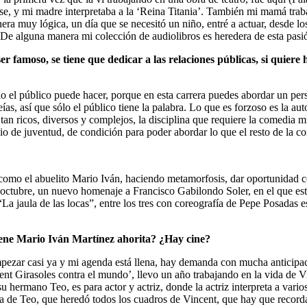
se, y mi madre interpretaba a la ‘Reina Titania’. También mi mamá trab
a muy lógica, un día que se necesitó un niño, entré a actuar, desde lo
. De alguna manera mi colección de audiolibros es heredera de esta pasió
 ser famoso, se tiene que dedicar a las relaciones públicas, si quier
lo el público puede hacer, porque en esta carrera puedes abordar un pers
as, así que sólo el público tiene la palabra. Lo que es forzoso es la aut
n ricos, diversos y complejos, la disciplina que requiere la comedia mu
tigio de juventud, de condición para poder abordar lo que el resto de la 
 como el abuelito Mario Iván, haciendo metamorfosis, dar oportunidad c
octubre, un nuevo homenaje a Francisco Gabilondo Soler, en el que esta
 “La jaula de las locas”, entre los tres con coreografía de Pepe Posadas 
iene Mario Iván Martínez ahorita? ¿Hay cine?
mpezar casi ya y mi agenda está llena, hay demanda con mucha anticipac
t Girasoles contra el mundo’, llevo un año trabajando en la vida de V
 hermano Teo, es para actor y actriz, donde la actriz interpreta a vario
na de Teo, que heredó todos los cuadros de Vincent, que hay que record