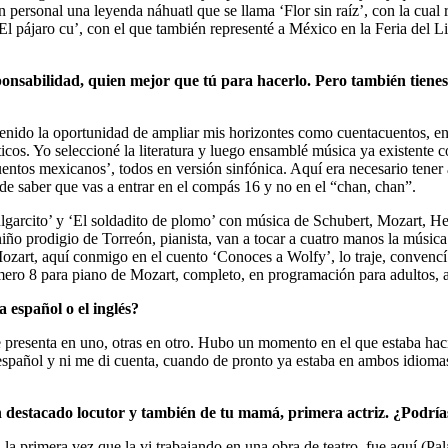
n personal una leyenda náhuatl que se llama ‘Flor sin raíz’, con la cua
l pájaro cu’, con el que también representé a México en la Feria del Libr
sabilidad, quien mejor que tú para hacerlo. Pero también tienes u
nido la oportunidad de ampliar mis horizontes como cuentacuentos, en 
s. Yo seleccioné la literatura y luego ensamblé música ya existente con 
uentos mexicanos’, todos en versión sinfónica. Aquí era necesario tener
de saber que vas a entrar en el compás 16 y no en el “chan, chan”.
lgarcito’ y ‘El soldadito de plomo’ con música de Schubert, Mozart, He
niño prodigio de Torreón, pianista, van a tocar a cuatro manos la música
art, aquí conmigo en el cuento ‘Conoces a Wolfy’, lo traje, convencí 
mero 8 para piano de Mozart, completo, en programación para adultos, al
 español o el inglés?
presenta en uno, otras en otro. Hubo un momento en el que estaba haci
español y ni me di cuenta, cuando de pronto ya estaba en ambos idiomas.
n destacado locutor y también de tu mamá, primera actriz. ¿Podrías
 la primera vez que la vi trabajando en una obra de teatro, fue aquí (Pa