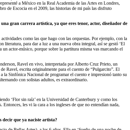
l representé a México en la Real Academia de las Artes en Londres,
o de Escocia en el 2009, las historias de mi país las disfruto
na gran carrera artística, ya que eres tenor, actor, diseñador de
actividades como las que hago con las orquestas. Por ejemplo, con la
literatura, para dar a luz a una nueva obra integral, así se gestó ‘El
 a un actor-músico, porque sobre la partitura misma vas marcando el
nderson, Ravel en vivo, interpretada por Alberto Cruz Prieto, un
 de Ravel, escrita originalmente para el cuento de “Pulgarcito”. El
a la Sinfónica Nacional de programar el cuento e impresionó tanto su
ternando con solistas adultos, es extraordinario.
endo ‘Flor sin raíz’ en la Universidad de Canterbury y como los
 Entonces, les vi la cara a los ingleses de que no entendían nada,
 decir que ya naciste artista?
lacio de Bellas Artes), a los 6 años. Ella en ‘Sueño de una noche de