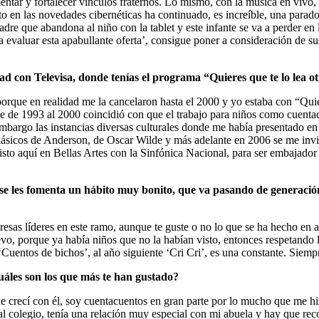
rmentar y fortalecer vínculos fraternos. Lo mismo, con la música en vi
to en las novedades cibernéticas ha continuado, es increíble, una parado
l padre que abandona al niño con la tablet y este infante se va a perder e
 evaluar esta apabullante oferta’, consigue poner a consideración de su
d con Televisa, donde tenías el programa “Quieres que te lo lea o
orque en realidad me la cancelaron hasta el 2000 y yo estaba con “Quier
tuve de 1993 al 2000 coincidió con que el trabajo para niños como cuen
n embargo las instancias diversas culturales donde me había presentado 
 clásicos de Anderson, de Oscar Wilde y más adelante en 2006 se me invi
 aquí en Bellas Artes con la Sinfónica Nacional, para ser embajador de
se les fomenta un hábito muy bonito, que va pasando de generació
mpresas líderes en este ramo, aunque te guste o no lo que se ha hecho en
vo, porque ya había niños que no la habían visto, entonces respetando
 ‘Cuentos de bichos’, al año siguiente ‘Cri Cri’, es una constante. Siem
áles son los que más te han gustado?
e crecí con él, soy cuentacuentos en gran parte por lo mucho que me hi
l colegio, tenía una relación muy especial con mi abuela y hay que re