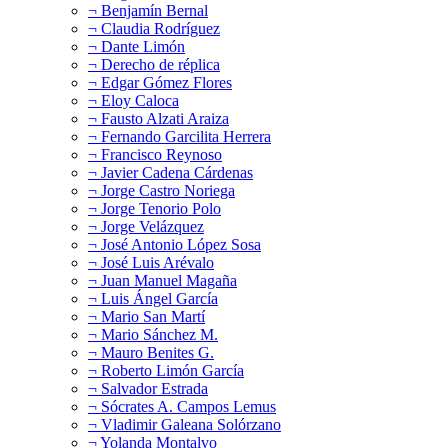
¬ Benjamín Bernal
¬ Claudia Rodríguez
¬ Dante Limón
¬ Derecho de réplica
¬ Edgar Gómez Flores
¬ Eloy Caloca
¬ Fausto Alzati Araiza
¬ Fernando Garcilita Herrera
¬ Francisco Reynoso
¬ Javier Cadena Cárdenas
¬ Jorge Castro Noriega
¬ Jorge Tenorio Polo
¬ Jorge Velázquez
¬ José Antonio López Sosa
¬ José Luis Arévalo
¬ Juan Manuel Magaña
¬ Luis Ángel García
¬ Mario San Martí
¬ Mario Sánchez M.
¬ Mauro Benites G.
¬ Roberto Limón García
¬ Salvador Estrada
¬ Sócrates A. Campos Lemus
¬ Vladimir Galeana Solórzano
¬ Yolanda Montalvo