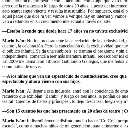
momento único e irrepetible con la literatura, como algo que va a fe
creo que la respuesta a lo largo de estos 20 años, a pesar del incremen
acto teatral sigue vigente y resulta insustituible. Por supuesto, está e
aquel padre que dice ‘a ver, vamos a ver que hay en internet y vamos a
van a redundar en su crecimiento intelectual a través del arte.
—Estaba leyendo que desde hace 17 años ya no tuviste exclusivida
Mario Iván:
No fue precisamente la cancelación de la exclusividad, p
cuento’, la celebración. Pero la cancelación de la exclusividad que 
el público infantil. Se da una simbiosis, se termina el programa y si
independiente, comencé a leer más literatura infantil, redescubrir los
En 2009 me llama Don Tiburcio Gabilondo Gallegos, que me había visto
como bolita de nieve.
—A los niños que ven un espectáculo de cuentacuentos, creo que 
espectáculo y ahora vienen con sus hijos.
Mario Iván:
Al llegar a esta industria, entré con la conciencia de e
recuerdo que exhibían “Bambi” y luego de tres años, la ponían de nue
teatral ‘Cuentos de hadas y príncipes’, lo dejo descansar, luego voy a
—Son 15 cuentos los que has presentado en 20 años de teatro ¿Cu
Mario Iván:
Indiscutiblemente disfruto mucho hacer “Cri Cri”, porqu
escuela’, como a muchos niños de mi generación, para animarme a ir a