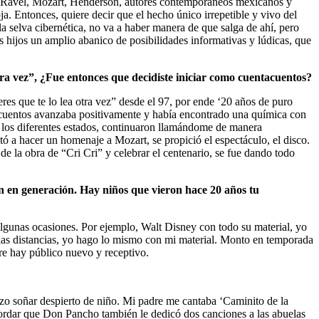
vo, Ravel, Mozart, Henderson, autores contemporáneos mexicanos y
ja. Entonces, quiere decir que el hecho único irrepetible y vivo del
n la selva cibernética, no va a haber manera de que salga de ahí, pero
s hijos un amplio abanico de posibilidades informativas y lúdicas, que
tra vez”, ¿Fue entonces que decidiste iniciar como cuentacuentos?
es que te lo lea otra vez” desde el 97, por ende ‘20 años de puro
tacuentos avanzaba positivamente y había encontrado una química con
en los diferentes estados, continuaron llamándome de manera
tó a hacer un homenaje a Mozart, se propició el espectáculo, el disco.
 la obra de “Cri Cri” y celebrar el centenario, se fue dando todo
n en generación. Hay niños que vieron hace 20 años tu
 algunas ocasiones. Por ejemplo, Walt Disney con todo su material, yo
 las distancias, yo hago lo mismo con mi material. Monto en temporada
pre hay público nuevo y receptivo.
zo soñar despierto de niño. Mi padre me cantaba ‘Caminito de la
cordar que Don Pancho también le dedicó dos canciones a las abuelas