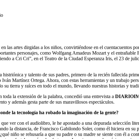
io
en las artes dirgidas a los niños, convirtiéndose en el cuentacuentos p
mportantes personajes, como Wolfgang Amadeus Mozart y el entrañable F
endo a Cri Cri”, en el Teatro de la Ciudad Esperanza Iris, el 23 de jul
 histriónica y talento de sus padres, primero de la recién fallecida pri
ario Iván Martínez Ortega. Ahora, con estas herramientas y un trabajo p
do su tierra y raíces en todo el mundo, llevando nuestras historias y trad
, en toda la extensión de la palabra, concedió una entrevista a
DIARIOI
alento y además gesta parte de sus maravillosos espectáculos.
e la tecnología ha robado la imaginación de la gente?
 que ver con el audiolibro, le he apostado a una depurada selección litera
etando la distancia, de Francisco Gabilondo Soler, como él hiciera en s
 ¿qué niño se rehusaría a que su padre o su madre se siente con él a con