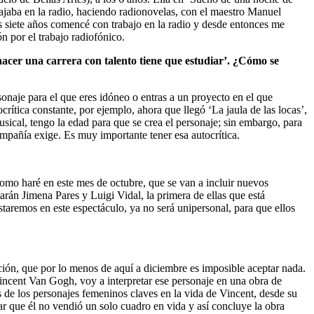
ajaba en la radio, haciendo radionovelas, con el maestro Manuel
s siete años comencé con trabajo en la radio y desde entonces me
n por el trabajo radiofónico.
e hacer una carrera con talento tiene que estudiar’. ¿Cómo se
onaje para el que eres idóneo o entras a un proyecto en el que
ocrítica constante, por ejemplo, ahora que llegó ‘La jaula de las locas’,
sical, tengo la edad para que se crea el personaje; sin embargo, para
compañía exige. Es muy importante tener esa autocrítica.
omo haré en este mes de octubre, que se van a incluir nuevos
rán Jimena Pares y Luigi Vidal, la primera de ellas que está
estaremos en este espectáculo, ya no será unipersonal, para que ellos
ión, que por lo menos de aquí a diciembre es imposible aceptar nada.
incent Van Gogh, voy a interpretar ese personaje en una obra de
s de los personajes femeninos claves en la vida de Vincent, desde su
ar que él no vendió un solo cuadro en vida y así concluye la obra