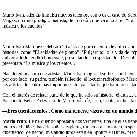
Mario Iván, además impulsa nuevos talentos, como es el caso de Serg
Vargas, un niño prodigio pianista, de Torreón, que va a tocar en “La
música y los cuentos”.
Mario Iván Martínez celebrará 20 años de puro cuento, de ardua labor 
historias, como “El soldadito de plomo”, “Pulgarcito” o la vida de i
aniversario le rendirá homenaje, presentando su espectáculo “Descubri
presentará “La música y los cuentos”.
Nacido en una cuna de artistas, Mario Iván logró absorber la influencia
por otro lado, su padre, también fallecido, el locutor radiofónico M
los artistas de teatro más importantes del país, tanto que ha representa
Con el interés de relatar parte de lo que ha sido su historia, el artista
Palacio de Bellas Artes, donde Mario Iván ríe, llora, siente, recluta t
—Eres cuentacuentos ¿Cómo mantenerse vigente en un mundo dond
Mario Iván:
Le he querido apostar a dos vertientes, una de ellas tiene
interés del niño y hacerle soñar despierto, un poco a la manera, resp
cibernético, de hecho, mis audiolibros están en Spotify e iTunes, pero