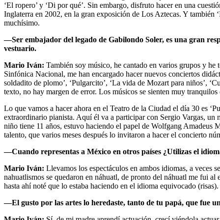
‘El ropero’ y ‘Di por qué’. Sin embargo, disfruto hacer en una cuestió
Inglaterra en 2002, en la gran exposición de Los Aztecas. Y también ‘E
muchísimo.
—Ser embajador del legado de Gabilondo Soler, es una gran respon
vestuario.
Mario Iván:
También soy músico, he cantado en varios grupos y he te
Sinfónica Nacional, me han encargado hacer nuevos conciertos didáctico
soldadito de plomo’, ‘Pulgarcito’, ‘La vida de Mozart para niños’, ‘C
texto, no hay margen de error. Los músicos se sienten muy tranquilos 
Lo que vamos a hacer ahora en el Teatro de la Ciudad el día 30 es ‘Pu
extraordinario pianista. Aquí él va a participar con Sergio Vargas, un 
niño tiene 11 años, estuvo haciendo el papel de Wolfgang Amadeus Moz
talento, que varios meses después lo invitaron a hacer el concierto nú
—Cuando representas a México en otros países ¿Utilizas el idioma
Mario Iván:
Llevamos los espectáculos en ambos idiomas, a veces se 
nahuatlismos se quedaron en náhuatl, de pronto del náhuatl me fui al 
hasta ahí noté que lo estaba haciendo en el idioma equivocado (risas).
—El gusto por las artes lo heredaste, tanto de tu papá, que fue u
Mario Iván:
Sí, de mi madre aprendí actuación, crecí viéndola actuar,