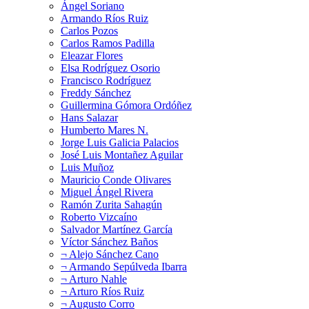
Ángel Soriano
Armando Ríos Ruiz
Carlos Pozos
Carlos Ramos Padilla
Eleazar Flores
Elsa Rodríguez Osorio
Francisco Rodríguez
Freddy Sánchez
Guillermina Gómora Ordóñez
Hans Salazar
Humberto Mares N.
Jorge Luis Galicia Palacios
José Luis Montañez Aguilar
Luis Muñoz
Mauricio Conde Olivares
Miguel Ángel Rivera
Ramón Zurita Sahagún
Roberto Vizcaíno
Salvador Martínez García
Víctor Sánchez Baños
¬ Alejo Sánchez Cano
¬ Armando Sepúlveda Ibarra
¬ Arturo Nahle
¬ Arturo Ríos Ruiz
¬ Augusto Corro