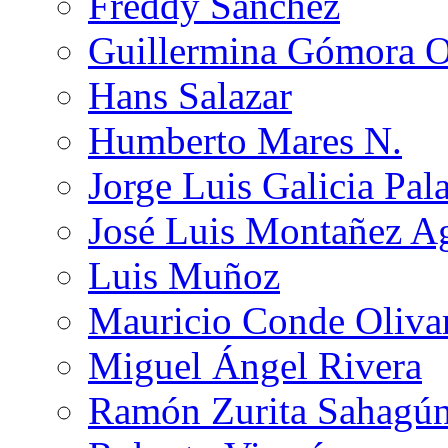
Freddy Sánchez
Guillermina Gómora 
Hans Salazar
Humberto Mares N.
Jorge Luis Galicia Pal
José Luis Montañez Ag
Luis Muñoz
Mauricio Conde Oliva
Miguel Ángel Rivera
Ramón Zurita Sahagú