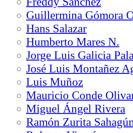
Freddy Sánchez
Guillermina Gómora 
Hans Salazar
Humberto Mares N.
Jorge Luis Galicia Pal
José Luis Montañez Ag
Luis Muñoz
Mauricio Conde Oliva
Miguel Ángel Rivera
Ramón Zurita Sahagú