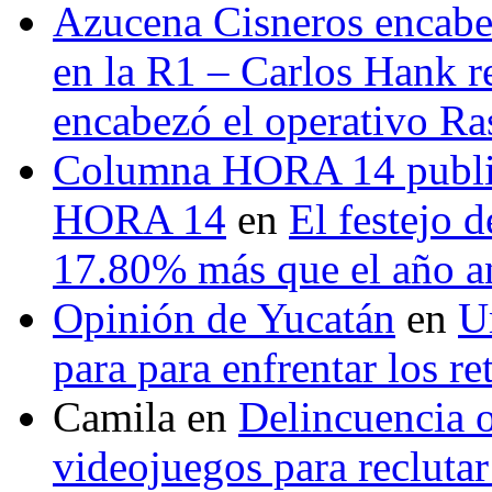
Azucena Cisneros encabez
en la R1 – Carlos Hank r
encabezó el operativo Ras
Columna HORA 14 public
HORA 14
en
El festejo 
17.80% más que el año 
Opinión de Yucatán
en
U
para para enfrentar los re
Camila
en
Delincuencia o
videojuegos para recluta