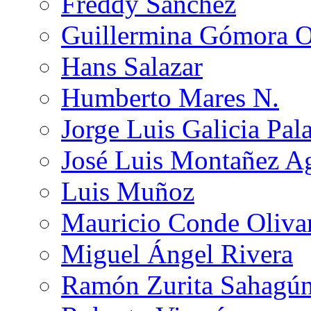
Freddy Sánchez
Guillermina Gómora 
Hans Salazar
Humberto Mares N.
Jorge Luis Galicia Pal
José Luis Montañez Ag
Luis Muñoz
Mauricio Conde Oliva
Miguel Ángel Rivera
Ramón Zurita Sahagú