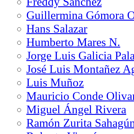
Freddy Sánchez
Guillermina Gómora 
Hans Salazar
Humberto Mares N.
Jorge Luis Galicia Pal
José Luis Montañez Ag
Luis Muñoz
Mauricio Conde Oliva
Miguel Ángel Rivera
Ramón Zurita Sahagú