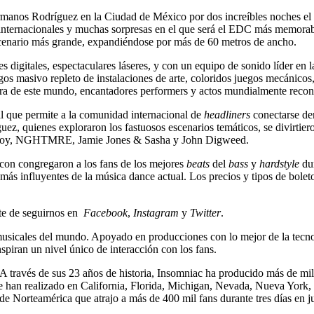
manos Rodríguez en la Ciudad de México por dos increíbles noches el 
 internacionales y muchas sorpresas en el que será el EDC más memorab
ario más grande, expandiéndose por más de 60 metros de ancho.
s digitales, espectaculares láseres, y con un equipo de sonido líder en l
s masivo repleto de instalaciones de arte, coloridos juegos mecánicos,
era de este mundo, encantadores performers y actos mundialmente reco
l que permite a la comunidad internacional de
headliners
conectarse den
 quienes exploraron los fastuosos escenarios temáticos, se divirtieron
mboy, NGHTMRE, Jamie Jones & Sasha y John Digweed.
scon congregaron a los fans de los mejores
beats
del
bass
y
hardstyle
dur
s más influyentes de la música dance actual. Los precios y tipos de bo
te de seguirnos en
Facebook
,
Instagram
y
Twitter
.
sicales del mundo. Apoyado en producciones con lo mejor de la tecnolo
spiran un nivel único de interacción con los fans.
A través de sus 23 años de historia, Insomniac ha producido más de mil f
 se han realizado en California, Florida, Michigan, Nevada, Nueva York,
 de Norteamérica que atrajo a más de 400 mil fans durante tres días en 