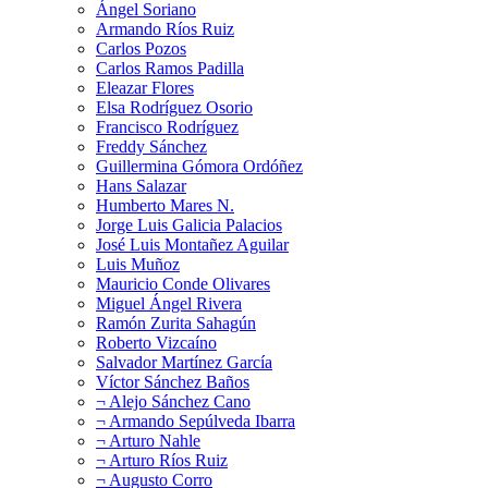
Ángel Soriano
Armando Ríos Ruiz
Carlos Pozos
Carlos Ramos Padilla
Eleazar Flores
Elsa Rodríguez Osorio
Francisco Rodríguez
Freddy Sánchez
Guillermina Gómora Ordóñez
Hans Salazar
Humberto Mares N.
Jorge Luis Galicia Palacios
José Luis Montañez Aguilar
Luis Muñoz
Mauricio Conde Olivares
Miguel Ángel Rivera
Ramón Zurita Sahagún
Roberto Vizcaíno
Salvador Martínez García
Víctor Sánchez Baños
¬ Alejo Sánchez Cano
¬ Armando Sepúlveda Ibarra
¬ Arturo Nahle
¬ Arturo Ríos Ruiz
¬ Augusto Corro