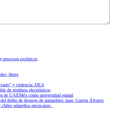
 y procesos escénicos
les, libres
lavado” y violencia: DEA
le de residuos electrónicos
ción de UAEMéx como universidad estatal
el delito de despojo de inmuebles: mag. Guerra Álvarez
r chiles jalapeños mexicanos