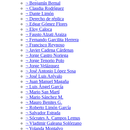
¬ Benjamín Bernal
¬ Claudia Rodríguez
¬ Dante Limón
¬ Derecho de réplica
¬ Edgar Gómez Flores
¬ Eloy Caloca
¬ Fausto Alzati Araiza
¬ Fernando Garcilita Herrera
¬ Francisco Reynoso
¬ Javier Cadena Cárdenas
¬ Jorge Castro Noriega
¬ Jorge Tenorio Polo
¬ Jorge Velázquez
¬ José Antonio López Sosa
¬ José Luis Arévalo
¬ Juan Manuel Magaña
¬ Luis Ángel García
¬ Mario San Martí
¬ Mario Sánchez M.
¬ Mauro Benites G.
¬ Roberto Limón García
¬ Salvador Estrada
¬ Sócrates A. Campos Lemus
¬ Vladimir Galeana Solórzano
¬ Yolanda Montalvo