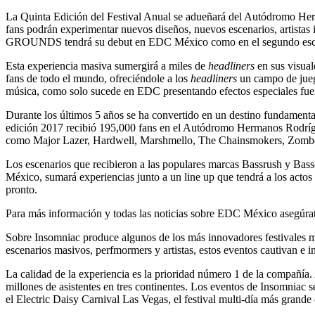
La Quinta Edición del Festival Anual se adueñará del Autódromo Her
fans podrán experimentar nuevos diseños, nuevos escenarios, artistas
GROUNDS tendrá su debut en EDC México como en el segundo escen
Esta experiencia masiva sumergirá a miles de
headliners
en sus visuale
fans de todo el mundo, ofreciéndole a los
headliners
un campo de juego
música, como solo sucede en EDC presentando efectos especiales fu
Durante los últimos 5 años se ha convertido en un destino fundamenta
edición 2017 recibió 195,000 fans en el Autódromo Hermanos Rodríguez,
como Major Lazer, Hardwell, Marshmello, The Chainsmokers, Zo
Los escenarios que recibieron a las populares marcas Bassrush y Bas
México, sumará experiencias junto a un line up que tendrá a los acto
pronto.
Para más información y todas las noticias sobre EDC México asegúra
Sobre Insomniac produce algunos de los más innovadores festivales mu
escenarios masivos, perfmormers y artistas, estos eventos cautivan e in
La calidad de la experiencia es la prioridad número 1 de la compañía. 
millones de asistentes en tres continentes. Los eventos de Insomniac
el Electric Daisy Carnival Las Vegas, el festival multi-día más grande