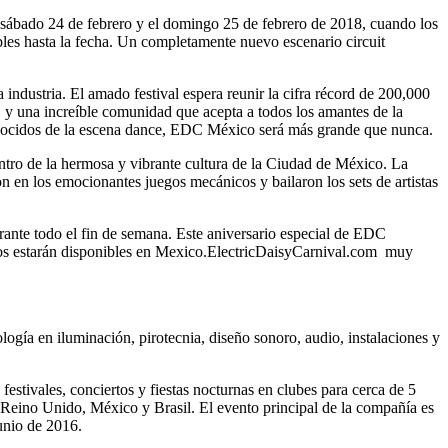
sábado 24 de febrero y el domingo 25 de febrero de 2018, cuando los
les hasta la fecha. Un completamente nuevo escenario circuit
a industria. El amado festival espera reunir la cifra récord de 200,000
 y una increíble comunidad que acepta a todos los amantes de la
nocidos de la escena dance, EDC México será más grande que nunca.
tro de la hermosa y vibrante cultura de la Ciudad de México. La
 en los emocionantes juegos mecánicos y bailaron los sets de artistas
ante todo el fin de semana. Este aniversario especial de EDC
letos estarán disponibles en Mexico.ElectricDaisyCarnival.com muy
gía en iluminación, pirotecnia, diseño sonoro, audio, instalaciones y
estivales, conciertos y fiestas nocturnas en clubes para cerca de 5
 Reino Unido, México y Brasil. El evento principal de la compañía es
junio de 2016.