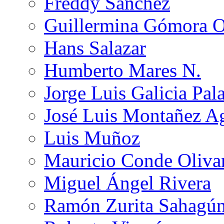
Freddy Sánchez
Guillermina Gómora 
Hans Salazar
Humberto Mares N.
Jorge Luis Galicia Pal
José Luis Montañez Ag
Luis Muñoz
Mauricio Conde Oliva
Miguel Ángel Rivera
Ramón Zurita Sahagú