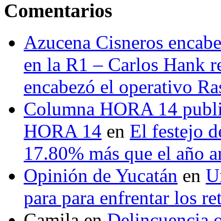
Comentarios
Azucena Cisneros encabez
en la R1 – Carlos Hank r
encabezó el operativo Ras
Columna HORA 14 public
HORA 14
en
El festejo 
17.80% más que el año 
Opinión de Yucatán
en
U
para para enfrentar los re
Camila
en
Delincuencia o