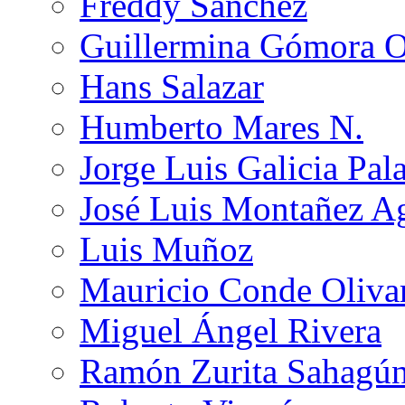
Freddy Sánchez
Guillermina Gómora 
Hans Salazar
Humberto Mares N.
Jorge Luis Galicia Pal
José Luis Montañez Ag
Luis Muñoz
Mauricio Conde Oliva
Miguel Ángel Rivera
Ramón Zurita Sahagú