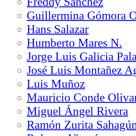
Freddy Sánchez
Guillermina Gómora 
Hans Salazar
Humberto Mares N.
Jorge Luis Galicia Pal
José Luis Montañez Ag
Luis Muñoz
Mauricio Conde Oliva
Miguel Ángel Rivera
Ramón Zurita Sahagú