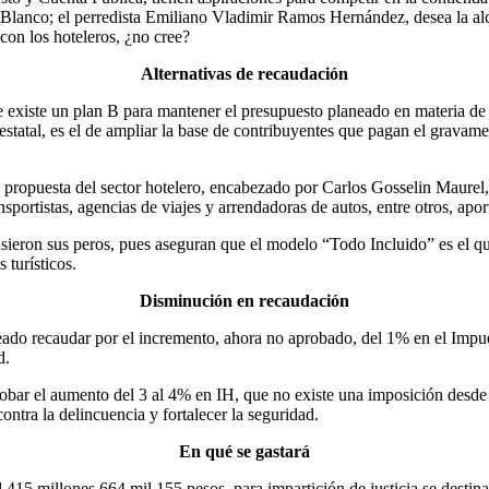
. Blanco; el perredista Emiliano Vladimir Ramos Hernández, desea la a
con los hoteleros, ¿no cree?
Alternativas de recaudación
e existe un plan B para mantener el presupuesto planeado en materia de 
n estatal, es el de ampliar la base de contribuyentes que pagan el grava
propuesta del sector hotelero, encabezado por Carlos Gosselin Maurel, 
sportistas, agencias de viajes y arrendadoras de autos, entre otros, apo
pusieron sus peros, pues aseguran que el modelo “Todo Incluido” es el qu
 turísticos.
Disminución en recaudación
eado recaudar por el incremento, ahora no aprobado, del 1% en el Impu
d.
ar el aumento del 3 al 4% en IH, que no existe una imposición desde el 
ontra la delincuencia y fortalecer la seguridad.
En qué se gastará
 415 millones 664 mil 155 pesos, para impartición de justicia se destin