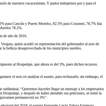
azón de nuestros vacacionistas. Y juntos trabajemos por y para el
86.2% para Cancún y Puerto Morelos, 82.5% para Cozumel, 78.7% Isla
Morelos 78.2%.
in de año de 2016.
an Vergara, quien acudió en representación del gobernador al acto de
tar la belleza desaprovechada de los municipios sureños.
Impuesto al Hospedaje, que ahora es del 3%, pues dichos recursos
astarse el seso en analizar el asunto, para rechazarlo; sin embargo, el
je subliminal, “Queremos hacerles llegar un mensaje a los empresarios
 al Hospedaje, y después de haber atendido sus peticiones, se tomó la
cho gravamen permanecerá en 3%”.
 electoral del 2018: el panista Fernando Levin Zelaya Espinoza,