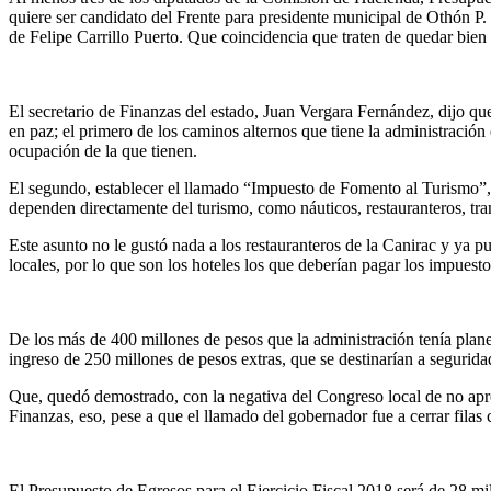
quiere ser candidato del Frente para presidente municipal de Othón P
de Felipe Carrillo Puerto. Que coincidencia que traten de quedar bien 
El secretario de Finanzas del estado, Juan Vergara Fernández, dijo qu
en paz; el primero de los caminos alternos que tiene la administració
ocupación de la que tienen.
El segundo, establecer el llamado “Impuesto de Fomento al Turismo”, 
dependen directamente del turismo, como náuticos, restauranteros, tran
Este asunto no le gustó nada a los restauranteros de la Canirac y ya 
locales, por lo que son los hoteles los que deberían pagar los impuestos
De los más de 400 millones de pesos que la administración tenía plan
ingreso de 250 millones de pesos extras, que se destinarían a segurida
Que, quedó demostrado, con la negativa del Congreso local de no aprob
Finanzas, eso, pese a que el llamado del gobernador fue a cerrar filas c
El Presupuesto de Egresos para el Ejercicio Fiscal 2018 será de 28 mil