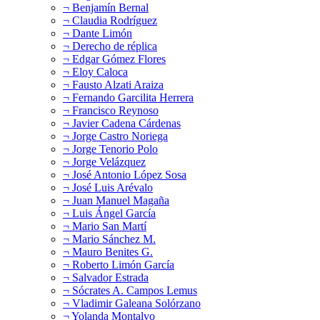
¬ Benjamín Bernal
¬ Claudia Rodríguez
¬ Dante Limón
¬ Derecho de réplica
¬ Edgar Gómez Flores
¬ Eloy Caloca
¬ Fausto Alzati Araiza
¬ Fernando Garcilita Herrera
¬ Francisco Reynoso
¬ Javier Cadena Cárdenas
¬ Jorge Castro Noriega
¬ Jorge Tenorio Polo
¬ Jorge Velázquez
¬ José Antonio López Sosa
¬ José Luis Arévalo
¬ Juan Manuel Magaña
¬ Luis Ángel García
¬ Mario San Martí
¬ Mario Sánchez M.
¬ Mauro Benites G.
¬ Roberto Limón García
¬ Salvador Estrada
¬ Sócrates A. Campos Lemus
¬ Vladimir Galeana Solórzano
¬ Yolanda Montalvo