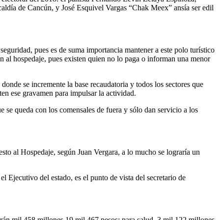
lcaldía de Cancún, y José Esquivel Vargas “Chak Meex” ansía ser edil
seguridad, pues es de suma importancia mantener a este polo turístico
men al hospedaje, pues existen quien no lo paga o informan una menor
donde se incremente la base recaudatoria y todos los sectores que
rten ese gravamen para impulsar la actividad.
e se queda con los comensales de fuera y sólo dan servicio a los
esto al Hospedaje, según Juan Vergara, a lo mucho se lograría un
Ejecutivo del estado, es el punto de vista del secretario de
arán mil 458 millones 19 mil 467 pesos; para salud, 3 mil 122 millones