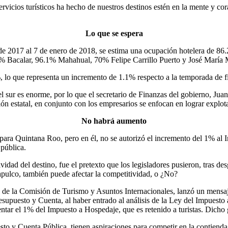
vicios turísticos ha hecho de nuestros destinos estén en la mente y cor
Lo que se espera
 de 2017 al 7 de enero de 2018, se estima una ocupación hotelera de 
Bacalar, 96.1% Mahahual, 70% Felipe Carrillo Puerto y José María 
 lo que representa un incremento de 1.1% respecto a la temporada de f
 el sur es enorme, por lo que el secretario de Finanzas del gobierno, Ju
ción estatal, en conjunto con los empresarios se enfocan en lograr explo
No habrá aumento
ara Quintana Roo, pero en él, no se autorizó el incremento del 1% al 
pública.
ad del destino, fue el pretexto que los legisladores pusieron, tras desg
apulco, también puede afectar la competitividad, o ¿No?
nta de la Comisión de Turismo y Asuntos Internacionales, lanzó un mensa
esupuesto y Cuenta, al haber entrado al análisis de la Ley del Impuesto
umentar el 1% del Impuesto a Hospedaje, que es retenido a turistas. Di
to y Cuenta Pública, tienen aspiraciones para competir en la contienda