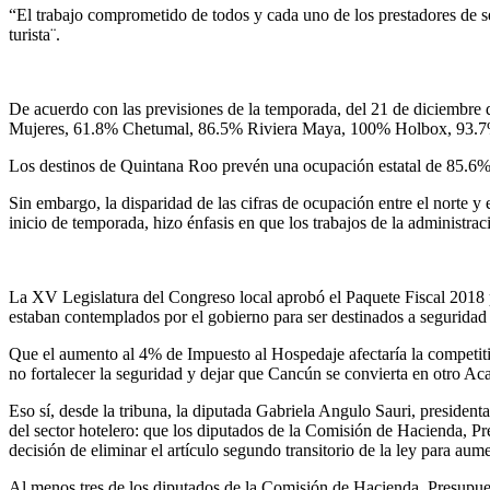
“El trabajo comprometido de todos y cada uno de los prestadores de ser
turista¨.
De acuerdo con las previsiones de la temporada, del 21 de diciembre
Mujeres, 61.8% Chetumal, 86.5% Riviera Maya, 100% Holbox, 93.7% 
Los destinos de Quintana Roo prevén una ocupación estatal de 85.6%,
Sin embargo, la disparidad de las cifras de ocupación entre el norte y
inicio de temporada, hizo énfasis en que los trabajos de la administra
La XV Legislatura del Congreso local aprobó el Paquete Fiscal 2018 p
estaban contemplados por el gobierno para ser destinados a seguridad 
Que el aumento al 4% de Impuesto al Hospedaje afectaría la competitivid
no fortalecer la seguridad y dejar que Cancún se convierta en otro Ac
Eso sí, desde la tribuna, la diputada Gabriela Angulo Sauri, preside
del sector hotelero: que los diputados de la Comisión de Hacienda, Pr
decisión de eliminar el artículo segundo transitorio de la ley para a
Al menos tres de los diputados de la Comisión de Hacienda, Presupues