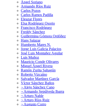
Ángel Soriano
Armando Ríos Ruiz
Carlos Pozos
Carlos Ramos Padilla
Eleazar Flores
Elsa Rodríguez Osorio
Francisco Rodríguez
Freddy Sánchez
Guillermina Gómora Ordóñez
Hans Salazar
Humberto Mares N.
Jorge Luis Galicia Palacios
José Luis Montañez Aguilar
Luis Muñoz
Mauricio Conde Olivares
Miguel Ángel Rivera
Ramón Zurita Sahagún
Roberto Vizcaíno
Salvador Martínez García
Víctor Sánchez Baños
¬ Alejo Sánchez Cano
¬ Armando Sepúlveda Ibarra
¬ Arturo Nahle
¬ Arturo Ríos Ruiz
¬ Augusto Corro