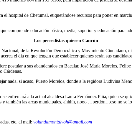
a el hospital de Chetumal, etiquetándose recursos para poner en marcha 
, que comprende educación básica, media, superior y educación para adu
Los perredistas quieren Cancún
 Nacional, de la Revolución Democrática y Movimiento Ciudadano, ningu
 acerca el día en que tengan que establecer quienes serán sus candidatos
iere postular a sus abanderados en Bacalar, José María Morelos, Felipe 
ro Cárdenas.
jar nada, si acaso, Puerto Morelos, donde a la regidora Ludivina Menchaca
se enfrentará a la actual alcaldesa Laura Fernández Piña, quien se quier
itos y también las arcas municipales, ahhhh, nooo …perdón…eso no se 
das, etc. al mail:
yolandamontalvoh@gmail.com