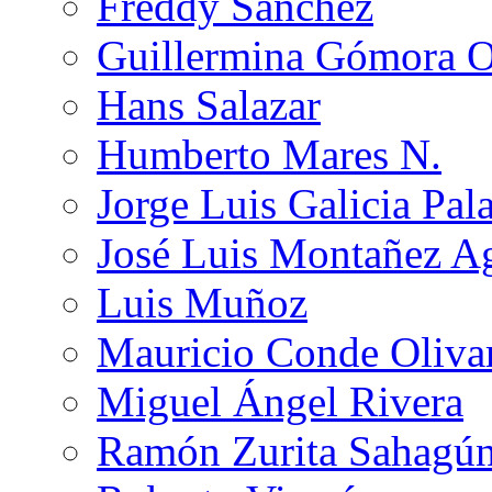
Freddy Sánchez
Guillermina Gómora 
Hans Salazar
Humberto Mares N.
Jorge Luis Galicia Pal
José Luis Montañez Ag
Luis Muñoz
Mauricio Conde Oliva
Miguel Ángel Rivera
Ramón Zurita Sahagú