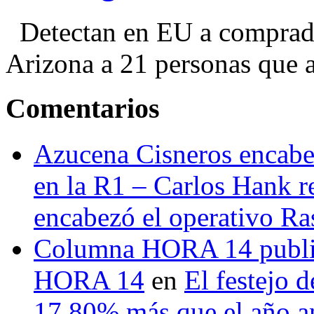
Detectan en EU a comprador
Arizona a 21 personas que a
Comentarios
Azucena Cisneros encabez
en la R1 – Carlos Hank r
encabezó el operativo Ras
Columna HORA 14 public
HORA 14
en
El festejo 
17.80% más que el año 