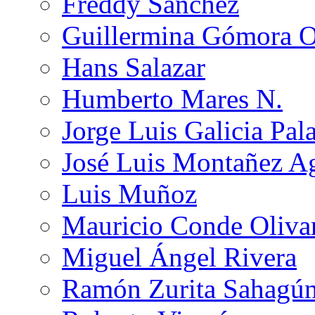
Freddy Sánchez
Guillermina Gómora 
Hans Salazar
Humberto Mares N.
Jorge Luis Galicia Pal
José Luis Montañez Ag
Luis Muñoz
Mauricio Conde Oliva
Miguel Ángel Rivera
Ramón Zurita Sahagú