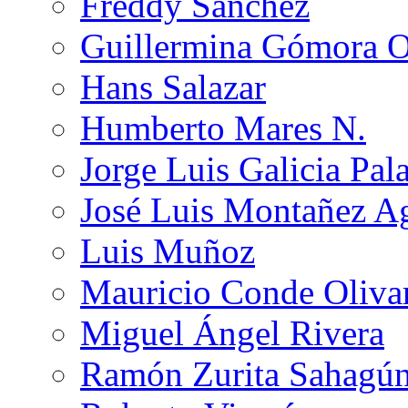
Freddy Sánchez
Guillermina Gómora 
Hans Salazar
Humberto Mares N.
Jorge Luis Galicia Pal
José Luis Montañez Ag
Luis Muñoz
Mauricio Conde Oliva
Miguel Ángel Rivera
Ramón Zurita Sahagú