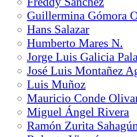
Freddy Sánchez
Guillermina Gómora 
Hans Salazar
Humberto Mares N.
Jorge Luis Galicia Pal
José Luis Montañez Ag
Luis Muñoz
Mauricio Conde Oliva
Miguel Ángel Rivera
Ramón Zurita Sahagú