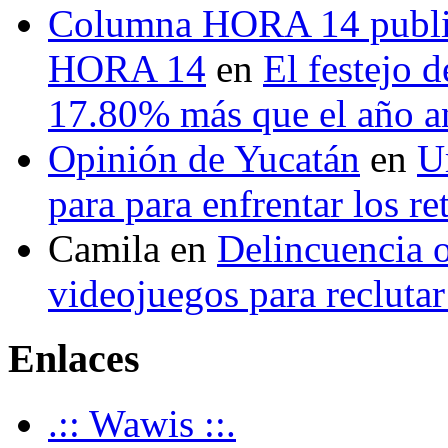
Columna HORA 14 public
HORA 14
en
El festejo 
17.80% más que el año 
Opinión de Yucatán
en
U
para para enfrentar los re
Camila
en
Delincuencia o
videojuegos para recluta
Enlaces
.:: Wawis ::.