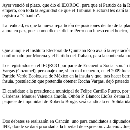
Ayer venció el plazo, que dio el IEQROO, para que el Partido de la R
empero, con toda la seguridad de que el Tribunal Electoral les dará la 
registro a “Chanito”.
La realidad, es que la nueva repartición de posiciones dentro de la pl
ahora en paz, pues como dice el dicho: Perro con hueso en el hocico, 
Que aunque el Instituto Electoral de Quintana Roo avaló la separaci
conformado por Morena y el Partido del Trabajo, para la contienda lo
Los registrados en el IEQROO por parte de Encuentro Social son: Tri
Vargas (Cozumel), personaje que, si no mal recuerdo, en el 2009 fue d
Partido Verde Ecologista de México en la ínsula y que, tras hacer b
ínsula, postulación que pretendía obtener Rocha Vargas, dejó pateado 
El candidato a la presidencia municipal de Felipe Carrillo Puerto, p
Cárdenas; Manuel Valencia Cardín, Othón P. Blanco; Eloísa Zetina B
paquete de impunidad de Roberto Borge, será candidato en Solidari
Dos debates se realizarán en Cancún, uno para candidatos a diputado
INE, donde se dará prioridad a la libertad de expresión….bueno…lue