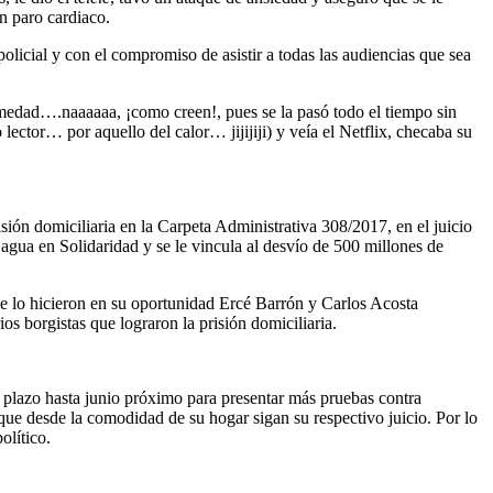
n paro cardiaco.
olicial y con el compromiso de asistir a todas las audiencias que sea
rmedad….naaaaaa, ¡como creen!, pues se la pasó todo el tiempo sin
ctor… por aquello del calor… jijijiji) y veía el Netflix, checaba su
sión domiciliaria en la Carpeta Administrativa 308/2017, en el juicio
agua en Solidaridad y se le vincula al desvío de 500 millones de
que lo hicieron en su oportunidad Ercé Barrón y Carlos Acosta
s borgistas que lograron la prisión domiciliaria.
l plazo hasta junio próximo para presentar más pruebas contra
 que desde la comodidad de su hogar sigan su respectivo juicio. Por lo
olítico.