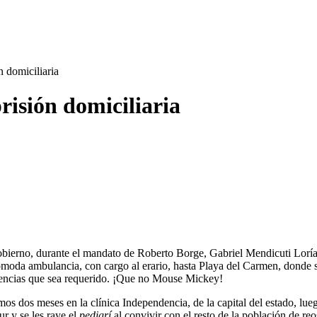
n domiciliaria
risión domiciliaria
Gobierno, durante el mandato de Roberto Borge, Gabriel Mendicuti Loría,
 cómoda ambulancia, con cargo al erario, hasta Playa del Carmen, donde 
udiencias que sea requerido. ¡Que no Mouse Mickey!
mos dos meses en la clínica Independencia, de la capital del estado, lu
r y se les raye el
pedigrí
al convivir con el resto de la población de reo