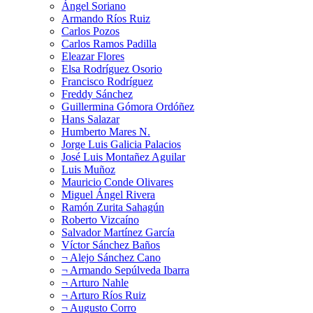
Ángel Soriano
Armando Ríos Ruiz
Carlos Pozos
Carlos Ramos Padilla
Eleazar Flores
Elsa Rodríguez Osorio
Francisco Rodríguez
Freddy Sánchez
Guillermina Gómora Ordóñez
Hans Salazar
Humberto Mares N.
Jorge Luis Galicia Palacios
José Luis Montañez Aguilar
Luis Muñoz
Mauricio Conde Olivares
Miguel Ángel Rivera
Ramón Zurita Sahagún
Roberto Vizcaíno
Salvador Martínez García
Víctor Sánchez Baños
¬ Alejo Sánchez Cano
¬ Armando Sepúlveda Ibarra
¬ Arturo Nahle
¬ Arturo Ríos Ruiz
¬ Augusto Corro