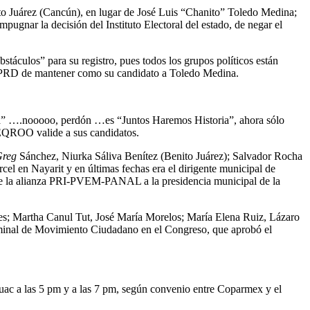
ito Juárez (Cancún), en lugar de José Luis “Chanito” Toledo Medina;
mpugnar la decisión del Instituto Electoral del estado, de negar el
stáculos” para su registro, pues todos los grupos políticos están
 del PRD de mantener como su candidato a Toledo Medina.
ria” ….nooooo, perdón …es “Juntos Haremos Historia”, ahora sólo
IEQROO valide a sus candidatos.
reg
Sánchez, Niurka Sáliva Benítez (Benito Juárez); Salvador Rocha
el en Nayarit y en últimas fechas era el dirigente municipal de
 de la alianza PRI-PVEM-PANAL a la presidencia municipal de la
eres; Martha Canul Tut, José María Morelos; María Elena Ruiz, Lázaro
ominal de Movimiento Ciudadano en el Congreso, que aprobó el
uac a las 5 pm y a las 7 pm, según convenio entre Coparmex y el