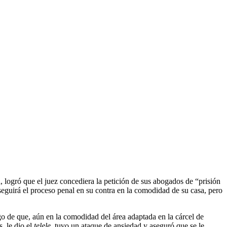
 logró que el juez concediera la petición de sus abogados de “prisión
seguirá el proceso penal en su contra en la comodidad de su casa, pero
ego de que, aún en la comodidad del área adaptada en la cárcel de
s, le dio el
telele
, tuvo un ataque de ansiedad y aseguró que se le