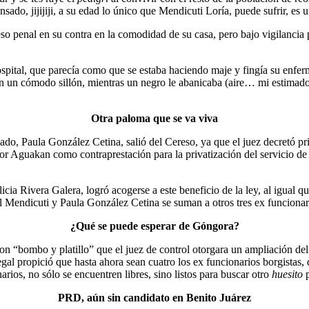
do, jijijiji, a su edad lo único que Mendicuti Loría, puede sufrir, es u
eso penal en su contra en la comodidad de su casa, pero bajo vigilancia p
hospital, que parecía como que se estaba haciendo maje y fingía su enfe
un cómodo sillón, mientras un negro le abanicaba (aire… mi estimado le
Otra paloma que se va viva
do, Paula González Cetina, salió del Cereso, ya que el juez decretó pri
por Aguakan como contraprestación para la privatización del servicio de 
cia Rivera Galera, logró acogerse a este beneficio de la ley, al igual 
Mendicuti y Paula González Cetina se suman a otros tres ex funcionario
¿Qué se puede esperar de Góngora?
 con “bombo y platillo” que el juez de control otorgara un ampliación de
gal propició que hasta ahora sean cuatro los ex funcionarios borgistas,
arios, no sólo se encuentren libres, sino listos para buscar otro
huesito
p
PRD, aún sin candidato en Benito Juárez