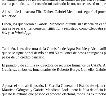
estaba parando……el corazón mi estimado lector, no sea usted mal pensa
Al estilo de la maestra Elba Esther, Gabriel Mendicuti seguirá el proc
requerido.
Dicen, los que vieron a Gabriel Mendicuti durante su estancia en el 
que se le parara….el corazón…jijijiji… y recostado como Cleopatra en 
feis
y su
WhatsApp
.
También, la ex directora de la Comisión de Agua Potable y Alcantarilla
que se le sigue por el desvío de mil 50 millones de pesos entregados 
pesos de un crédito bancario.
El pasado 5 de abril la ex directora de recursos humanos de CAPA, Ali
Gutiérrez, ambos ex funcionarios de Roberto Borge. Con ello, Gabriel 
Apenas el 4 de abril pasado, la Fiscalía General del Estado festejaba
Mauricio Góngora y Gabriel Mendicuti Loría, pero la falta de oficio le
que no le extrañe que pasado el proceso electoral, todos los ex funcion