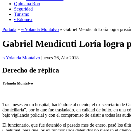
Quintana Roo
Seguridad
Turismo
• Edomex
Portada
»
¬ Yolanda Montalvo
» Gabriel Mendicuti Loría logra prisió
Gabriel Mendicuti Loría logra p
¬ Yolanda Montalvo
jueves 26, Abr 2018
Derecho de réplica
Yolanda Montalvo
Tras meses en un hospital, haciéndole al cuento, el ex secretario de 
domiciliaria”, por lo que fue trasladado, en calidad de bulto, en una
bajo vigilancia policial y con el compromiso de asistir a todas las a
El funcionario, que fue detenido el pasado mes de enero, pasó los últi
Chetumal, para que los ex funcionarios detenidos no pierdan el glamou