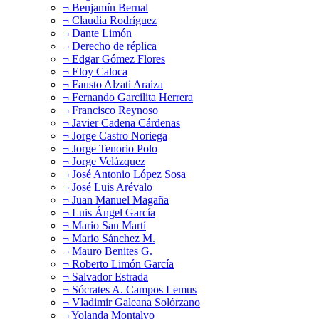
¬ Benjamín Bernal
¬ Claudia Rodríguez
¬ Dante Limón
¬ Derecho de réplica
¬ Edgar Gómez Flores
¬ Eloy Caloca
¬ Fausto Alzati Araiza
¬ Fernando Garcilita Herrera
¬ Francisco Reynoso
¬ Javier Cadena Cárdenas
¬ Jorge Castro Noriega
¬ Jorge Tenorio Polo
¬ Jorge Velázquez
¬ José Antonio López Sosa
¬ José Luis Arévalo
¬ Juan Manuel Magaña
¬ Luis Ángel García
¬ Mario San Martí
¬ Mario Sánchez M.
¬ Mauro Benites G.
¬ Roberto Limón García
¬ Salvador Estrada
¬ Sócrates A. Campos Lemus
¬ Vladimir Galeana Solórzano
¬ Yolanda Montalvo