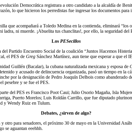
evolución Democrática registrara a otro candidato a la alcaldía de Ben
razón, lo que hicieron los perredistas fue ingresar los documentos para i
anilla que acompañará a Toledo Medina en la contienda, eliminará “los ob
ni ladra, ni muerde. ¡Abuelita tus chanclitas!, por ello, la seguridad
Los
PESecillos
ón del Partido Encuentro Social de la coalición “Juntos Hacemos Histe
cal, el PES de
Greg
Sánchez Martínez, aun tiene que esperar a que el 
nidad Guillén (Bacalar), la cubana naturalizada mexicana y esposa de
G
etenido y acusado de delincuencia organizada, pasó un tiempo en la cárc
errinche por la designación de Pedro Joaquín Delbois como abanderado
el pesebre y se fue el PES.
or parte del PES es Francisco Poot Caui; Julio Osorio Magaña, Isla Muj
arriga, Puerto Morelos; Luis Roldán Carrillo, que fue diputado plurin
dad y Wendy Ruiz en Tulum.
Debates, ¿sirven de algo?
s y otro para senadores, el próximo 30 de mayo en la Universidad Anáh
go se aguantan eeehhh.