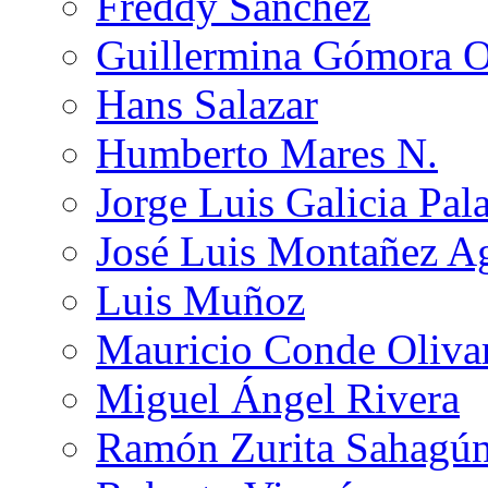
Freddy Sánchez
Guillermina Gómora 
Hans Salazar
Humberto Mares N.
Jorge Luis Galicia Pal
José Luis Montañez Ag
Luis Muñoz
Mauricio Conde Oliva
Miguel Ángel Rivera
Ramón Zurita Sahagú