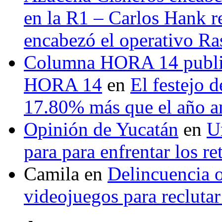
en la R1 – Carlos Hank r
encabezó el operativo Ras
Columna HORA 14 public
HORA 14
en
El festejo 
17.80% más que el año 
Opinión de Yucatán
en
U
para para enfrentar los re
Camila
en
Delincuencia o
videojuegos para recluta