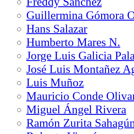
Freddy Sánchez
Guillermina Gómora 
Hans Salazar
Humberto Mares N.
Jorge Luis Galicia Pal
José Luis Montañez Ag
Luis Muñoz
Mauricio Conde Oliva
Miguel Ángel Rivera
Ramón Zurita Sahagú