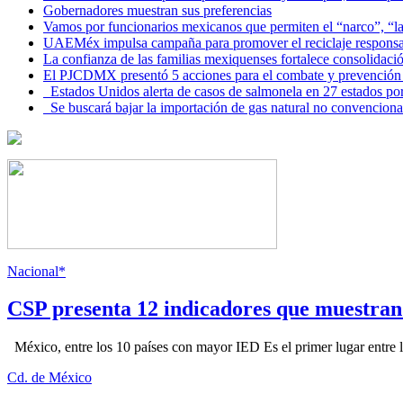
Gobernadores muestran sus preferencias
Vamos por funcionarios mexicanos que permiten el “narco”, “
UAEMéx impulsa campaña para promover el reciclaje responsab
La confianza de las familias mexiquenses fortalece consolida
El PJCDMX presentó 5 acciones para el combate y prevención d
Estados Unidos alerta de casos de salmonela en 27 estados po
Se buscará bajar la importación de gas natural no convenciona
Nacional*
CSP presenta 12 indicadores que muestra
México, entre los 10 países con mayor IED Es el primer lugar entre lo
Cd. de México