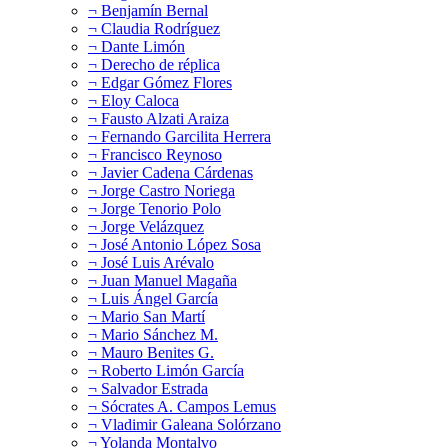
¬ Benjamín Bernal
¬ Claudia Rodríguez
¬ Dante Limón
¬ Derecho de réplica
¬ Edgar Gómez Flores
¬ Eloy Caloca
¬ Fausto Alzati Araiza
¬ Fernando Garcilita Herrera
¬ Francisco Reynoso
¬ Javier Cadena Cárdenas
¬ Jorge Castro Noriega
¬ Jorge Tenorio Polo
¬ Jorge Velázquez
¬ José Antonio López Sosa
¬ José Luis Arévalo
¬ Juan Manuel Magaña
¬ Luis Ángel García
¬ Mario San Martí
¬ Mario Sánchez M.
¬ Mauro Benites G.
¬ Roberto Limón García
¬ Salvador Estrada
¬ Sócrates A. Campos Lemus
¬ Vladimir Galeana Solórzano
¬ Yolanda Montalvo