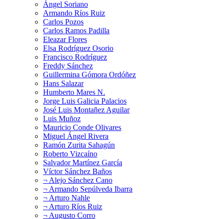
Ángel Soriano
Armando Ríos Ruiz
Carlos Pozos
Carlos Ramos Padilla
Eleazar Flores
Elsa Rodríguez Osorio
Francisco Rodríguez
Freddy Sánchez
Guillermina Gómora Ordóñez
Hans Salazar
Humberto Mares N.
Jorge Luis Galicia Palacios
José Luis Montañez Aguilar
Luis Muñoz
Mauricio Conde Olivares
Miguel Ángel Rivera
Ramón Zurita Sahagún
Roberto Vizcaíno
Salvador Martínez García
Víctor Sánchez Baños
¬ Alejo Sánchez Cano
¬ Armando Sepúlveda Ibarra
¬ Arturo Nahle
¬ Arturo Ríos Ruiz
¬ Augusto Corro