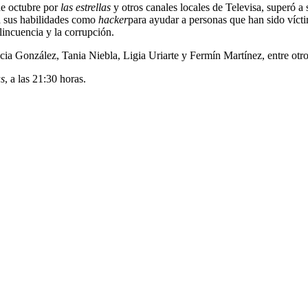
de octubre por
las estrellas
y otros canales locales de Televisa, superó 
za sus habilidades como
hacker
para ayudar a personas que han sido víct
incuencia y la corrupción.
ia González, Tania Niebla, Ligia Uriarte y Fermín Martínez, entre otro
as
, a las 21:30 horas.