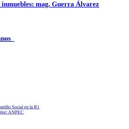
e inmuebles: mag. Guerra Álvarez
canos
trillo Social en la R1
terior: ANPEC