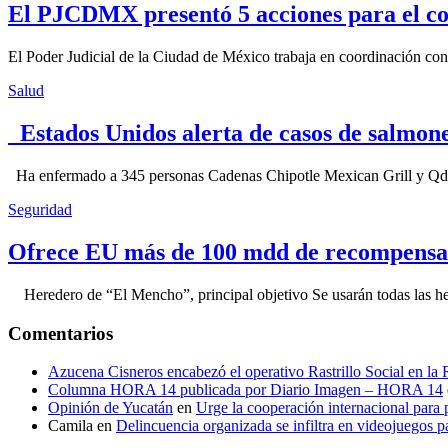
El PJCDMX presentó 5 acciones para el co
El Poder Judicial de la Ciudad de México trabaja en coordinación con la
Salud
Estados Unidos alerta de casos de salmone
Ha enfermado a 345 personas Cadenas Chipotle Mexican Grill y Qdoba
Seguridad
Ofrece EU más de 100 mdd de recompensa 
Heredero de “El Mencho”, principal objetivo Se usarán todas las herram
Comentarios
Azucena Cisneros encabezó el operativo Rastrillo Social en la
Columna HORA 14 publicada por Diario Imagen – HORA 14
Opinión de Yucatán
en
Urge la cooperación internacional para p
Camila
en
Delincuencia organizada se infiltra en videojuegos p