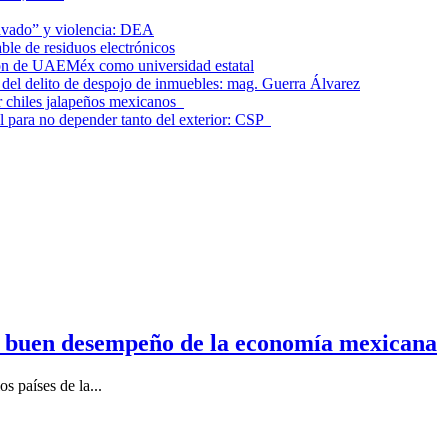
lavado” y violencia: DEA
le de residuos electrónicos
ción de UAEMéx como universidad estatal
el delito de despojo de inmuebles: mag. Guerra Álvarez
r chiles jalapeños mexicanos
l para no depender tanto del exterior: CSP
n buen desempeño de la economía mexicana
s países de la...