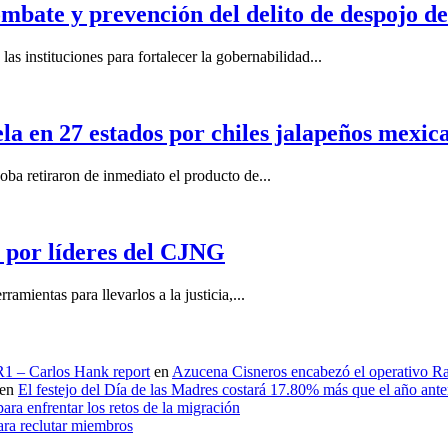
mbate y prevención del delito de despojo d
s instituciones para fortalecer la gobernabilidad...
la en 27 estados por chiles jalapeños mexi
 retiraron de inmediato el producto de...
por líderes del CJNG
ientas para llevarlos a la justicia,...
 R1 – Carlos Hank report
en
Azucena Cisneros encabezó el operativo Ras
en
El festejo del Día de las Madres costará 17.80% más que el año an
ara enfrentar los retos de la migración
ara reclutar miembros