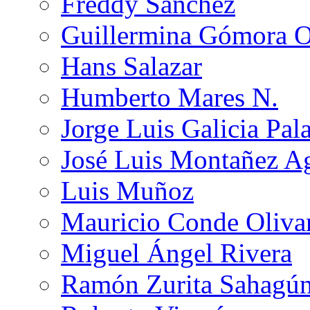
Freddy Sánchez
Guillermina Gómora 
Hans Salazar
Humberto Mares N.
Jorge Luis Galicia Pal
José Luis Montañez Ag
Luis Muñoz
Mauricio Conde Oliva
Miguel Ángel Rivera
Ramón Zurita Sahagú