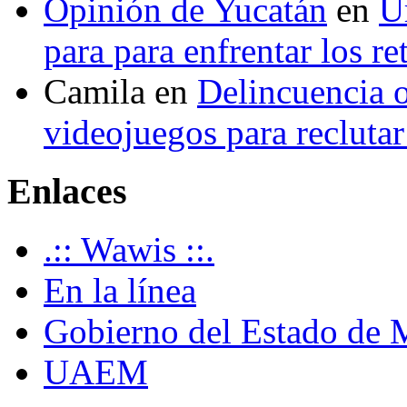
Opinión de Yucatán
en
U
para para enfrentar los re
Camila
en
Delincuencia o
videojuegos para recluta
Enlaces
.:: Wawis ::.
En la línea
Gobierno del Estado de 
UAEM