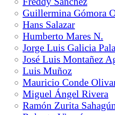
Freddy Sánchez
Guillermina Gómora 
Hans Salazar
Humberto Mares N.
Jorge Luis Galicia Pal
José Luis Montañez Ag
Luis Muñoz
Mauricio Conde Oliva
Miguel Ángel Rivera
Ramón Zurita Sahagú