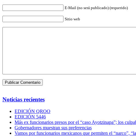
E-Mail (no será publicado) (requerido)
Sitio web
Noticias recientes
EDICIÓN QROO
EDICIÓN 5446
Más ex funcionarios presos por el “caso Ayotzinapa”; los culpab
Gobernadores muestran sus preferencias
Vamos por funcionarios mexicanos que permiten el “narco”, “