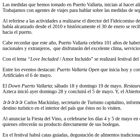
Las medidas que hemos tomado en Puerto Vallarta, inician al hacer al
Trabajamos con agentes de viajes para hablar sobre las medidas de segu
Al referirse a las actividades a realizarse el director del Fideicomiso 
había alcanzado desde el 2010 e históricamente el 30 de enero se recib
hacia el puerto.
Cabe recordar que este año, Puerto Vallarta celebra 101 años de haber
nacionales y extranjeros, que disfrutarán del excelente clima, servici
Con el lema
“Love Included
/ Amor Incluido” se realizará festival del
Entre los eventos destacan:
Puerto Vallarta Open
que inicia hoy y c
Artificiales el 6 de mayo.
El
Down Puerto Vallarta
; sábado 18 y domingo 19 de mayo.
Restaur
Azteca inició ayer domingo 28 y concluirá el 5 de mayo. Y, el Abier
✰✰✰✰✰ Carlos Mackinlay, secretario de Turismo capitalino, informó qu
destino turístico en el interior del país que éstos no lo visiten.
Al anunciar la Fiesta del Vino, a celebrarse los días 4 y 5 de mayo en 
quienes ofrecerán su producto directamente de sus bodegas.
En el festival habrá catas guiadas, degustación de alimentos tradiciona