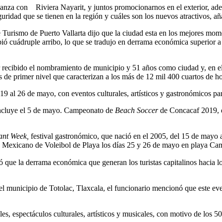
ianza con Riviera Nayarit, y juntos promocionarnos en el exterior, ade
ridad que se tienen en la región y cuáles son los nuevos atractivos, añ
de Turismo de Puerto Vallarta dijo que la ciudad esta en los mejores mome
ió cuádruple arribo, lo que se tradujo en derrama económica superior a u
 recibido el nombramiento de municipio y 51 años como ciudad y, en el m
os de primer nivel que caracterizan a los más de 12 mil 400 cuartos de ho
 19 al 26 de mayo, con eventos culturales, artísticos y gastronómicos para
oncluye el 5 de mayo. Campeonato de
Beach Soccer
de Concacaf 2019, d
ant Week,
festival gastronómico, que nació en el 2005, del 15 de mayo al
to Mexicano de Voleibol de Playa los días 25 y 26 de mayo en playa Ca
e la derrama económica que generan los turistas capitalinos hacia los
el municipio de Totolac, Tlaxcala, el funcionario mencionó que este even
les, espectáculos culturales, artísticos y musicales, con motivo de los 5