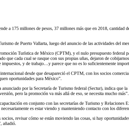
ende a 175 millones de pesos, 37 millones más que en 2018, cantidad de
 Turismo de Puerto Vallarta, luego del anuncio de las actividades del me
omoción Turística de México (CPTM), y el nulo presupuesto federal para
nado que cada cual se rasque con sus propias uñas, dejaron de cobijarn
impuestos, y de trabajo…y parece que no es lo suficientemente import
internacional desde que desapareció el CPTM, con los socios comerci
usquen oportunidades para México”.
anunciado por la Secretaría de Turismo federal (Sectur), indica que la 
inversión, pero la promoción va más allá de eso, se necesita mucho más”.
capacitación en conjunto con las secretarías de Turismo y Relaciones Ex
no necesariamente es estar viendo y manteniendo contacto con los diferente
tus socios, revisar cómo se están moviendo las cosas, si hay oportunidad
, añadió.