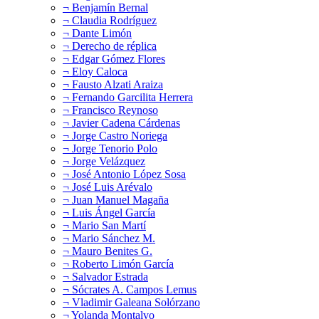
¬ Benjamín Bernal
¬ Claudia Rodríguez
¬ Dante Limón
¬ Derecho de réplica
¬ Edgar Gómez Flores
¬ Eloy Caloca
¬ Fausto Alzati Araiza
¬ Fernando Garcilita Herrera
¬ Francisco Reynoso
¬ Javier Cadena Cárdenas
¬ Jorge Castro Noriega
¬ Jorge Tenorio Polo
¬ Jorge Velázquez
¬ José Antonio López Sosa
¬ José Luis Arévalo
¬ Juan Manuel Magaña
¬ Luis Ángel García
¬ Mario San Martí
¬ Mario Sánchez M.
¬ Mauro Benites G.
¬ Roberto Limón García
¬ Salvador Estrada
¬ Sócrates A. Campos Lemus
¬ Vladimir Galeana Solórzano
¬ Yolanda Montalvo