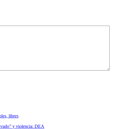
les, libres
lavado” y violencia: DEA