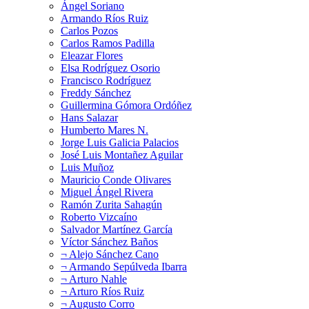
Ángel Soriano
Armando Ríos Ruiz
Carlos Pozos
Carlos Ramos Padilla
Eleazar Flores
Elsa Rodríguez Osorio
Francisco Rodríguez
Freddy Sánchez
Guillermina Gómora Ordóñez
Hans Salazar
Humberto Mares N.
Jorge Luis Galicia Palacios
José Luis Montañez Aguilar
Luis Muñoz
Mauricio Conde Olivares
Miguel Ángel Rivera
Ramón Zurita Sahagún
Roberto Vizcaíno
Salvador Martínez García
Víctor Sánchez Baños
¬ Alejo Sánchez Cano
¬ Armando Sepúlveda Ibarra
¬ Arturo Nahle
¬ Arturo Ríos Ruiz
¬ Augusto Corro