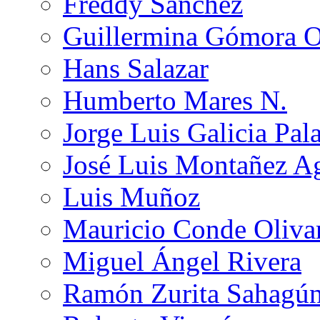
Freddy Sánchez
Guillermina Gómora 
Hans Salazar
Humberto Mares N.
Jorge Luis Galicia Pal
José Luis Montañez Ag
Luis Muñoz
Mauricio Conde Oliva
Miguel Ángel Rivera
Ramón Zurita Sahagú