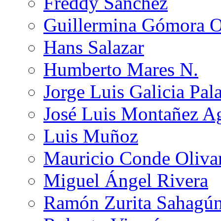
Freddy Sánchez
Guillermina Gómora 
Hans Salazar
Humberto Mares N.
Jorge Luis Galicia Pal
José Luis Montañez Ag
Luis Muñoz
Mauricio Conde Oliva
Miguel Ángel Rivera
Ramón Zurita Sahagú