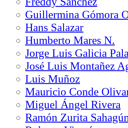
Freddy Sánchez
Guillermina Gómora 
Hans Salazar
Humberto Mares N.
Jorge Luis Galicia Pal
José Luis Montañez Ag
Luis Muñoz
Mauricio Conde Oliva
Miguel Ángel Rivera
Ramón Zurita Sahagú