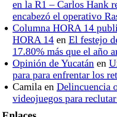
en la R1 – Carlos Hank r
encabezó el operativo Ras
Columna HORA 14 public
HORA 14
en
El festejo 
17.80% más que el año 
Opinión de Yucatán
en
U
para para enfrentar los re
Camila
en
Delincuencia o
videojuegos para recluta
Enlaces