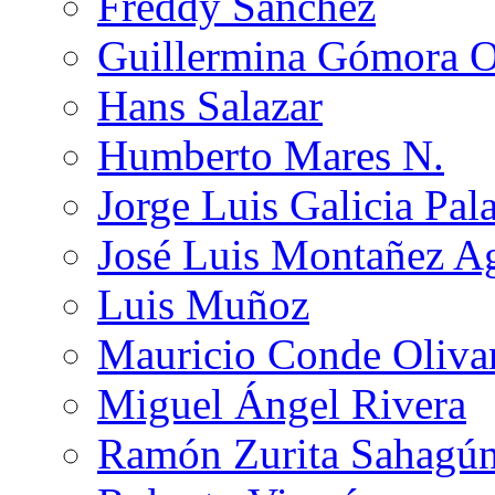
Freddy Sánchez
Guillermina Gómora 
Hans Salazar
Humberto Mares N.
Jorge Luis Galicia Pal
José Luis Montañez Ag
Luis Muñoz
Mauricio Conde Oliva
Miguel Ángel Rivera
Ramón Zurita Sahagú