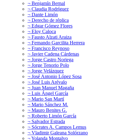
¬ Benjamín Bernal
¬ Claudia Rodríguez
¬ Dante Limón
¬ Derecho de réplica
¬ Edgar Gómez Flores
¬ Eloy Caloca
¬ Fausto Alzati Araiza
¬ Fernando Garcilita Herrera
¬ Francisco Reynoso
¬ Javier Cadena Cárdenas
¬ Jorge Castro Noriega
¬ Jorge Tenorio Polo
¬ Jorge Velázquez
¬ José Antonio López Sosa
¬ José Luis Arévalo
¬ Juan Manuel Magaña
¬ Luis Ángel García
¬ Mario San Martí
¬ Mario Sánchez M.
¬ Mauro Benites G.
¬ Roberto Limón García
¬ Salvador Estrada
¬ Sócrates A. Campos Lemus
¬ Vladimir Galeana Solórzano
¬ Yolanda Montalvo