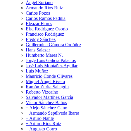
Ángel Soriano
Armando Ríos Ruiz
Carlos Pozos
Carlos Ramos Padilla
Eleazar Flores
Elsa Rodríguez Osorio
Francisco Rodríguez
Freddy Sánchez
Guillermina Gómora Ordóñez
Hans Salazar
Humberto Mares N.
Jorge Luis Galicia Palacios
José Luis Montañez Aguilar
Luis Muñoz
Mauricio Conde Olivares
Miguel Ángel Rivera
Ramón Zurita Sahagún
Roberto Vizcaíno
Salvador Martínez García
Víctor Sánchez Baños
¬ Alejo Sánchez Cano
¬ Armando Sepúlveda Ibarra
¬ Arturo Nahle
¬ Arturo Ríos Ruiz
¬ Augusto Corro