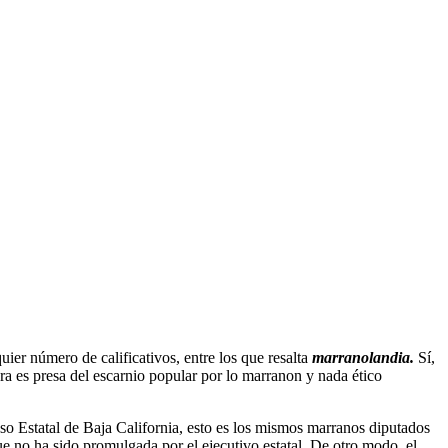
ier número de calificativos, entre los que resalta
marranolandia.
Sí,
ora es presa del escarnio popular por lo marranon y nada ético
o Estatal de Baja California, esto es los mismos marranos diputados
ue no ha sido promulgada por el ejecutivo estatal. De otro modo, el