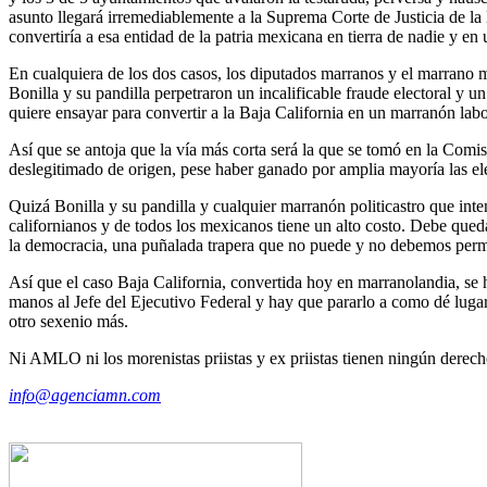
asunto llegará irremediablemente a la Suprema Corte de Justicia de la
convertiría a esa entidad de la patria mexicana en tierra de nadie y en 
En cualquiera de los dos casos, los diputados marranos y el marrano may
Bonilla y su pandilla perpetraron un incalificable fraude electoral y 
quiere ensayar para convertir a la Baja California en un marranón la
Así que se antoja que la vía más corta será la que se tomó en la Com
deslegitimado de origen, pese haber ganado por amplia mayoría las e
Quizá Bonilla y su pandilla y cualquier marranón politicastro que inten
californianos y de todos los mexicanos tiene un alto costo. Debe queda
la democracia, una puñalada trapera que no puede y no debemos permi
Así que el caso Baja California, convertida hoy en marranolandia, se h
manos al Jefe del Ejecutivo Federal y hay que pararlo a como dé lu
otro sexenio más.
Ni AMLO ni los morenistas priistas y ex priistas tienen ningún derecho
info@agenciamn.com