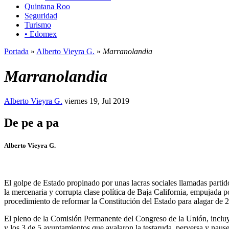
Quintana Roo
Seguridad
Turismo
• Edomex
Portada
»
Alberto Vieyra G.
»
Marranolandia
Marranolandia
Alberto Vieyra G.
viernes 19, Jul 2019
De pe a pa
Alberto Vieyra G.
El golpe de Estado propinado por unas lacras sociales llamadas partido
la mercenaria y corrupta clase política de Baja California, empujada p
procedimiento de reformar la Constitución del Estado para alagar de 2
El pleno de la Comisión Permanente del Congreso de la Unión, incluy
y los 3 de 5 ayuntamientos que avalaron la testaruda, perversa y nause