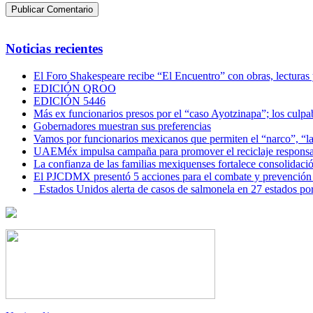
Noticias recientes
El Foro Shakespeare recibe “El Encuentro” con obras, lecturas
EDICIÓN QROO
EDICIÓN 5446
Más ex funcionarios presos por el “caso Ayotzinapa”; los culpab
Gobernadores muestran sus preferencias
Vamos por funcionarios mexicanos que permiten el “narco”, “
UAEMéx impulsa campaña para promover el reciclaje responsab
La confianza de las familias mexiquenses fortalece consolida
El PJCDMX presentó 5 acciones para el combate y prevención d
Estados Unidos alerta de casos de salmonela en 27 estados po