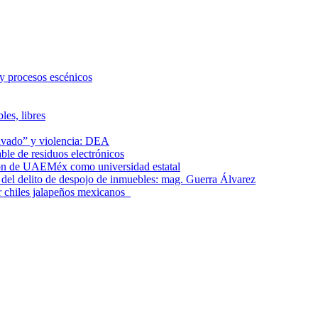
 y procesos escénicos
les, libres
lavado” y violencia: DEA
le de residuos electrónicos
ción de UAEMéx como universidad estatal
el delito de despojo de inmuebles: mag. Guerra Álvarez
r chiles jalapeños mexicanos