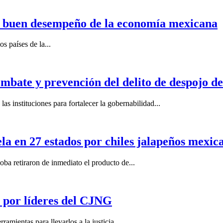
n buen desempeño de la economía mexicana
s países de la...
mbate y prevención del delito de despojo d
s instituciones para fortalecer la gobernabilidad...
la en 27 estados por chiles jalapeños mexi
 retiraron de inmediato el producto de...
por líderes del CJNG
ientas para llevarlos a la justicia,...