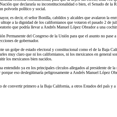
 Nación que declararía su inconstitucionalidad o bien, el Senado de la 
un polvorín político y social.
or, es decir, el señor Bonilla, cabildos y alcaldes que avalaron la enmien
un ultraje a la dignidad de los californianos que votaron el pasado 2 de
boratorio que podría llevar a Andrés Manuel López Obrador a una cochin
isión Permanente del Congreso de la Unión para que el asunto no pase a
lecciones de gobernador.
te un golpe de estado electoral y constitucional como el de la Baja Calif
rles muy claro que ni los californianos, ni los mexicanos en general som
tir los mexicanos bien nacidos.
a entendido ya en los principales círculos allegados al presidente de l
gar porque eso deslegitimaría peligrosamente a Andrés Manuel López O
 de convertir primero a la Baja California, a otros Estados del país y a