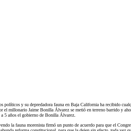
s políticos y su depredadora fauna en Baja California ha recibido cualqu
or el millonario Jaime Bonilla Álvarez se metió en terreno barrido y ah
 a 5 años el gobierno de Bonilla Álvarez.
endo la fauna morenista firmó un punto de acuerdo para que el Congres
abunda reforma constitucional, para que la dejen sin efecto, toda vez q