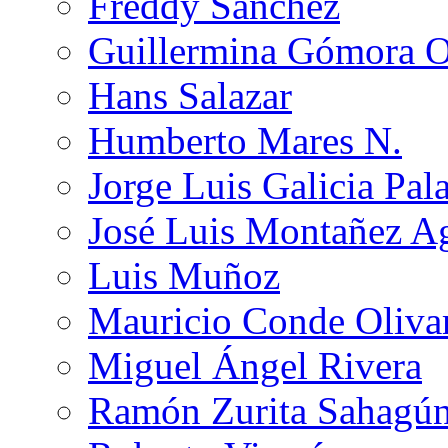
Freddy Sánchez
Guillermina Gómora 
Hans Salazar
Humberto Mares N.
Jorge Luis Galicia Pal
José Luis Montañez Ag
Luis Muñoz
Mauricio Conde Oliva
Miguel Ángel Rivera
Ramón Zurita Sahagú