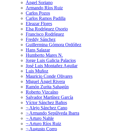
Ángel Soriano
Armando Ríos Ruiz
Carlos Pozos
Carlos Ramos Padilla
Eleazar Flores
Elsa Rodríguez Osorio
Francisco Rodríguez
Freddy Sánchez
Guillermina Gómora Ordóñez
Hans Salazar
Humberto Mares N.
Jorge Luis Galicia Palacios
José Luis Montañez Aguilar
Luis Muñoz
Mauricio Conde Olivares
Miguel Ángel Rivera
Ramón Zurita Sahagún
Roberto Vizcaíno
Salvador Martínez García
Víctor Sánchez Baños
¬ Alejo Sánchez Cano
¬ Armando Sepúlveda Ibarra
¬ Arturo Nahle
¬ Arturo Ríos Ruiz
¬ Augusto Corro