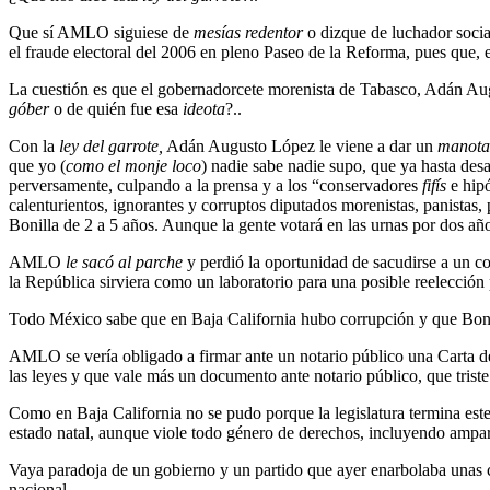
Que sí AMLO siguiese de
mesías redentor
o dizque de luchador soci
el fraude electoral del 2006 en pleno Paseo de la Reforma, pues que, 
La cuestión es que el gobernadorcete morenista de Tabasco, Adán Au
góber
o de quién fue esa
ideota
?..
Con la
ley del garrote,
Adán Augusto López le viene a dar un
manotaz
que yo (
como el monje loco
) nadie sabe nadie supo, que ya hasta des
perversamente, culpando a la prensa y a los “conservadores
fifís
e hipó
calenturientos, ignorantes y corruptos diputados morenistas, panistas, p
Bonilla de 2 a 5 años. Aunque la gente votará en las urnas por dos añ
AMLO
le sacó al parche
y perdió la oportunidad de sacudirse a un c
la República sirviera como un laboratorio para una posible reelecci
Todo México sabe que en Baja California hubo corrupción y que Bonill
AMLO se vería obligado a firmar ante un notario público una Carta de 
las leyes y que vale más un documento ante notario público, que triste 
Como en Baja California no se pudo porque la legislatura termina est
estado natal, aunque viole todo género de derechos, incluyendo amparos
Vaya paradoja de un gobierno y un partido que ayer enarbolaba unas ca
nacional.