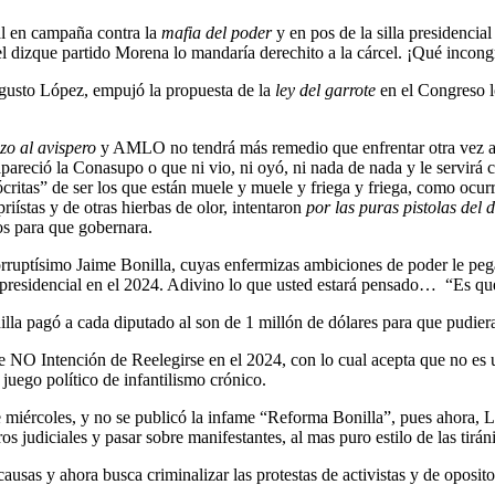
al en campaña contra la
mafia del poder
y en pos de la silla presidencial
el dizque partido Morena lo mandaría derechito a la cárcel. ¡Qué incon
gusto López, empujó la propuesta de la
ley del garrote
en el Congreso l
o al avispero
y AMLO no tendrá más remedio que enfrentar otra vez a o
apareció la Conasupo o que ni vio, ni oyó, ni nada de nada y le servirá
critas” de ser los que están muele y muele y friega y friega, como ocur
riístas y de otras hierbas de olor, intentaron
por las puras pistolas del 
os para que gobernara.
orruptísimo Jaime Bonilla, cuyas enfermizas ambiciones de poder le p
ón presidencial en el 2024. Adivino lo que usted estará pensado… “Es 
a pagó a cada diputado al son de 1 millón de dólares para que pudiera s
NO Intención de Reelegirse en el 2024, con lo cual acepta que no es un
juego político de infantilismo crónico.
e miércoles, y no se publicó la infame “Reforma Bonilla”, pues ahora, 
 judiciales y pasar sobre manifestantes, al mas puro estilo de las tiráni
usas y ahora busca criminalizar las protestas de activistas y de oposit