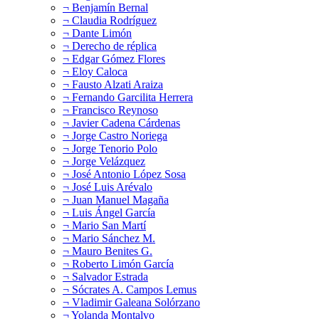
¬ Benjamín Bernal
¬ Claudia Rodríguez
¬ Dante Limón
¬ Derecho de réplica
¬ Edgar Gómez Flores
¬ Eloy Caloca
¬ Fausto Alzati Araiza
¬ Fernando Garcilita Herrera
¬ Francisco Reynoso
¬ Javier Cadena Cárdenas
¬ Jorge Castro Noriega
¬ Jorge Tenorio Polo
¬ Jorge Velázquez
¬ José Antonio López Sosa
¬ José Luis Arévalo
¬ Juan Manuel Magaña
¬ Luis Ángel García
¬ Mario San Martí
¬ Mario Sánchez M.
¬ Mauro Benites G.
¬ Roberto Limón García
¬ Salvador Estrada
¬ Sócrates A. Campos Lemus
¬ Vladimir Galeana Solórzano
¬ Yolanda Montalvo