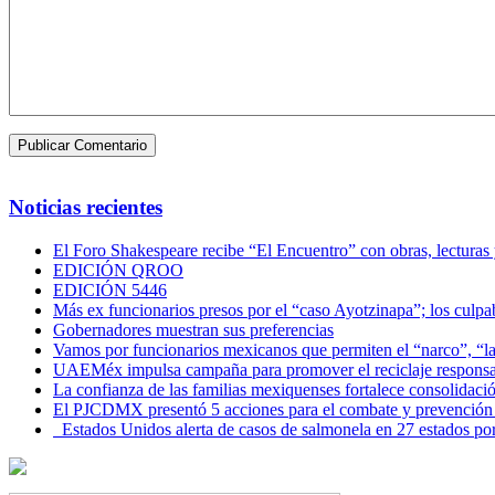
Noticias recientes
El Foro Shakespeare recibe “El Encuentro” con obras, lecturas
EDICIÓN QROO
EDICIÓN 5446
Más ex funcionarios presos por el “caso Ayotzinapa”; los culpab
Gobernadores muestran sus preferencias
Vamos por funcionarios mexicanos que permiten el “narco”, “
UAEMéx impulsa campaña para promover el reciclaje responsab
La confianza de las familias mexiquenses fortalece consolida
El PJCDMX presentó 5 acciones para el combate y prevención d
Estados Unidos alerta de casos de salmonela en 27 estados po