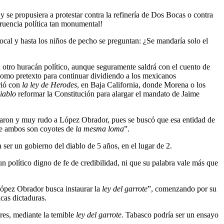
 y se propusiera a protestar contra la refinería de Dos Bocas o contra
gruencia política tan monumental!
ocal y hasta los niños de pecho se preguntan: ¿Se mandaría solo el
tro huracán político, aunque seguramente saldrá con el cuento de
 como pretexto para continuar dividiendo a los mexicanos
rió con
la ley de Herodes
, en Baja California, donde Morena o los
diablo
reformar la Constitución para alargar el mandato de Jaime
egaron y muy rudo a López Obrador, pues se buscó que esa entidad de
que ambos son coyotes de
la mesma loma
”.
er un gobierno del diablo de 5 años, en el lugar de 2.
 político digno de fe de credibilidad, ni que su palabra vale más que
López Obrador busca instaurar la
ley del garrote
”, comenzando por su
cas dictaduras.
ores, mediante la temible
ley del garrote
. Tabasco podría ser un ensayo