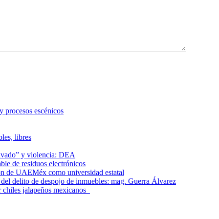
 y procesos escénicos
les, libres
lavado” y violencia: DEA
le de residuos electrónicos
ción de UAEMéx como universidad estatal
el delito de despojo de inmuebles: mag. Guerra Álvarez
r chiles jalapeños mexicanos