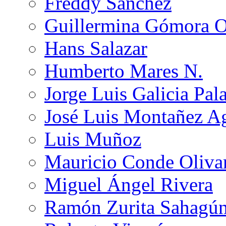
Freddy Sánchez
Guillermina Gómora 
Hans Salazar
Humberto Mares N.
Jorge Luis Galicia Pal
José Luis Montañez Ag
Luis Muñoz
Mauricio Conde Oliva
Miguel Ángel Rivera
Ramón Zurita Sahagú