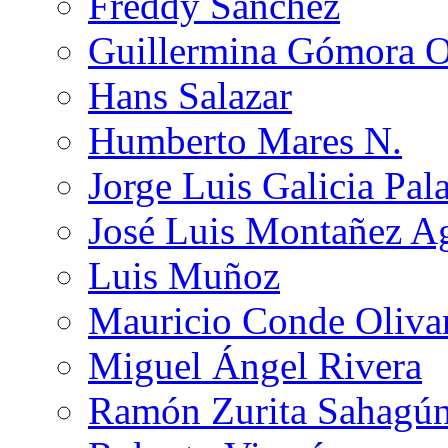
Freddy Sánchez
Guillermina Gómora 
Hans Salazar
Humberto Mares N.
Jorge Luis Galicia Pal
José Luis Montañez Ag
Luis Muñoz
Mauricio Conde Oliva
Miguel Ángel Rivera
Ramón Zurita Sahagú