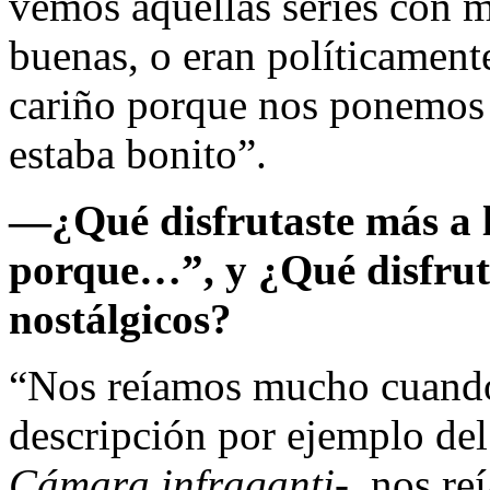
vemos aquellas series con m
buenas, o eran políticament
cariño porque nos ponemos l
estaba bonito”.
—
¿Qué disfrutaste más a l
porque…”, y ¿Qué disfrut
nostálgicos?
“Nos reíamos mucho cuando 
descripción por ejemplo de
Cámara infraganti
-, nos re