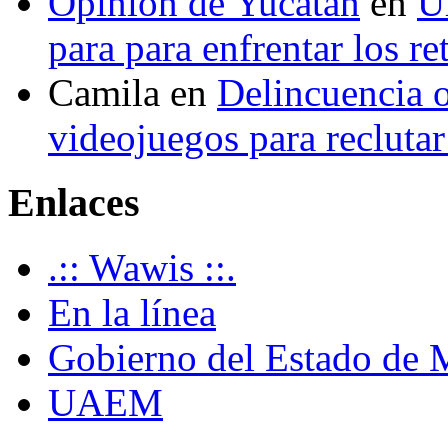
Opinión de Yucatán
en
U
para para enfrentar los re
Camila
en
Delincuencia o
videojuegos para recluta
Enlaces
.:: Wawis ::.
En la línea
Gobierno del Estado de 
UAEM