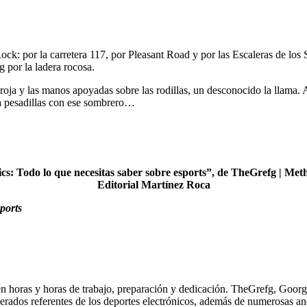
 Rock: por la carretera 117, por Pleasant Road y por las Escaleras de l
 por la ladera rocosa.
ara roja y las manos apoyadas sobre las rodillas, un desconocido la llama
a pesadillas con ese sombrero…
cs: Todo lo que necesitas saber sobre esports”, de TheGrefg | Met
Editorial Martínez Roca
sports
mbién horas y horas de trabajo, preparación y dedicación. TheGrefg, Go
derados referentes de los deportes electrónicos, además de numerosas an