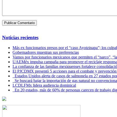
Noticias recientes
Más ex funcionarios presos por el “caso Ayotzinapa”; los culpab
Gobernadores muestran sus preferencias
Vamos por funcionarios mexicanos que permiten el “narco”, “
UAEMéx impulsa campaña para promover el reciclaje responsab
La confianza de las familias mexiquenses fortalece consolida
El PJCDMX presentó 5 acciones para el combate y prevención d
Estados Unidos alerta de casos de salmonela en 27 estados po
Se buscará bajar la importación de gas natural no convenciona
LCDLFMx lidera audiencia dominical
En 20 estados, más de 60% de personas carecen de trabajo di