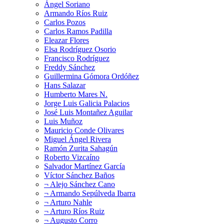
Ángel Soriano
Armando Ríos Ruiz
Carlos Pozos
Carlos Ramos Padilla
Eleazar Flores
Elsa Rodríguez Osorio
Francisco Rodríguez
Freddy Sánchez
Guillermina Gómora Ordóñez
Hans Salazar
Humberto Mares N.
Jorge Luis Galicia Palacios
José Luis Montañez Aguilar
Luis Muñoz
Mauricio Conde Olivares
Miguel Ángel Rivera
Ramón Zurita Sahagún
Roberto Vizcaíno
Salvador Martínez García
Víctor Sánchez Baños
¬ Alejo Sánchez Cano
¬ Armando Sepúlveda Ibarra
¬ Arturo Nahle
¬ Arturo Ríos Ruiz
¬ Augusto Corro