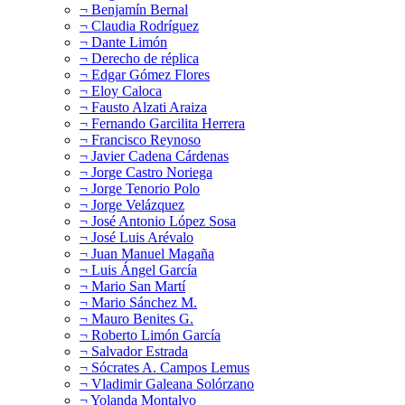
¬ Benjamín Bernal
¬ Claudia Rodríguez
¬ Dante Limón
¬ Derecho de réplica
¬ Edgar Gómez Flores
¬ Eloy Caloca
¬ Fausto Alzati Araiza
¬ Fernando Garcilita Herrera
¬ Francisco Reynoso
¬ Javier Cadena Cárdenas
¬ Jorge Castro Noriega
¬ Jorge Tenorio Polo
¬ Jorge Velázquez
¬ José Antonio López Sosa
¬ José Luis Arévalo
¬ Juan Manuel Magaña
¬ Luis Ángel García
¬ Mario San Martí
¬ Mario Sánchez M.
¬ Mauro Benites G.
¬ Roberto Limón García
¬ Salvador Estrada
¬ Sócrates A. Campos Lemus
¬ Vladimir Galeana Solórzano
¬ Yolanda Montalvo