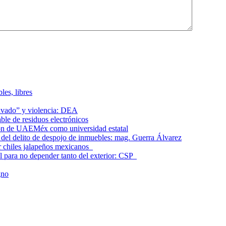
les, libres
lavado” y violencia: DEA
le de residuos electrónicos
ción de UAEMéx como universidad estatal
el delito de despojo de inmuebles: mag. Guerra Álvarez
r chiles jalapeños mexicanos
l para no depender tanto del exterior: CSP
gno