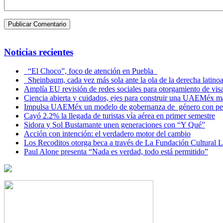
Noticias recientes
“El Choco”, foco de atención en Puebla
Sheinbaum, cada vez más sola ante la ola de la derecha latino
Amplía EU revisión de redes sociales para otorgamiento de vis
Ciencia abierta y cuidados, ejes para construir una UAEMéx más
Impulsa UAEMéx un modelo de gobernanza de género con per
Cayó 2.2% la llegada de turistas vía aérea en primer semestre
Sidora y Sol Bustamante unen generaciones con “Y Qué”
Acción con intención: el verdadero motor del cambio
Los Recoditos otorga beca a través de La Fundación Cultura
Paul Alone presenta “Nada es verdad, todo está permitido”