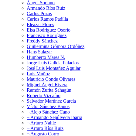
Ángel Soriano
Armando Ríos Ruiz
Carlos Pozos
Carlos Ramos Padilla
Eleazar Flores
Elsa Rodríguez Osorio
Francisco Rodríguez
Freddy Sánchez
Guillermina Gómora Ordóñez
Hans Salazar
Humberto Mares N.
Jorge Luis Galicia Palacios
José Luis Montañez Aguilar
Luis Muñoz
Mauricio Conde Olivares
Miguel Ángel Rivera
Ramón Zurita Sahagún
Roberto Vizcaíno
Salvador Martínez García
Víctor Sánchez Baños
¬ Alejo Sánchez Cano
¬ Armando Sepúlveda Ibarra
¬ Arturo Nahle
¬ Arturo Ríos Ruiz
¬ Augusto Corro