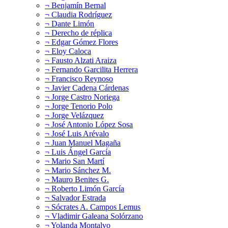
¬ Benjamín Bernal
¬ Claudia Rodríguez
¬ Dante Limón
¬ Derecho de réplica
¬ Edgar Gómez Flores
¬ Eloy Caloca
¬ Fausto Alzati Araiza
¬ Fernando Garcilita Herrera
¬ Francisco Reynoso
¬ Javier Cadena Cárdenas
¬ Jorge Castro Noriega
¬ Jorge Tenorio Polo
¬ Jorge Velázquez
¬ José Antonio López Sosa
¬ José Luis Arévalo
¬ Juan Manuel Magaña
¬ Luis Ángel García
¬ Mario San Martí
¬ Mario Sánchez M.
¬ Mauro Benites G.
¬ Roberto Limón García
¬ Salvador Estrada
¬ Sócrates A. Campos Lemus
¬ Vladimir Galeana Solórzano
¬ Yolanda Montalvo