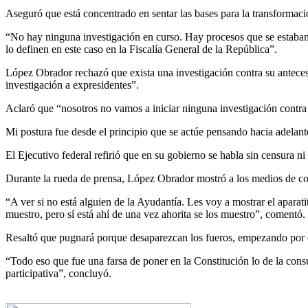
Aseguró que está concentrado en sentar las bases para la transformació
“No hay ninguna investigación en curso. Hay procesos que se estaban t
lo definen en este caso en la Fiscalía General de la República”.
López Obrador rechazó que exista una investigación contra su anteces
investigación a expresidentes”.
Aclaró que “nosotros no vamos a iniciar ninguna investigación contra e
Mi postura fue desde el principio que se actúe pensando hacia adelan
El Ejecutivo federal refirió que en su gobierno se habla sin censura ni 
Durante la rueda de prensa, López Obrador mostró a los medios de co
“A ver si no está alguien de la Ayudantía. Les voy a mostrar el aparatito
muestro, pero sí está ahí de una vez ahorita se los muestro”, comentó.
Resaltó que pugnará porque desaparezcan los fueros, empezando por el d
“Todo eso que fue una farsa de poner en la Constitución lo de la cons
participativa”, concluyó.