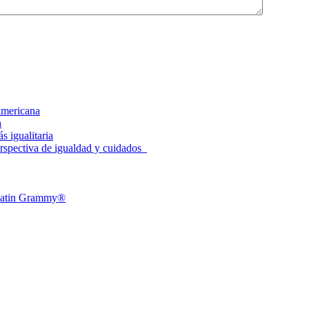
americana
a
 igualitaria
spectiva de igualdad y cuidados
l Latin Grammy®