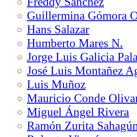
Freddy Sánchez
Guillermina Gómora 
Hans Salazar
Humberto Mares N.
Jorge Luis Galicia Pal
José Luis Montañez Ag
Luis Muñoz
Mauricio Conde Oliva
Miguel Ángel Rivera
Ramón Zurita Sahagú