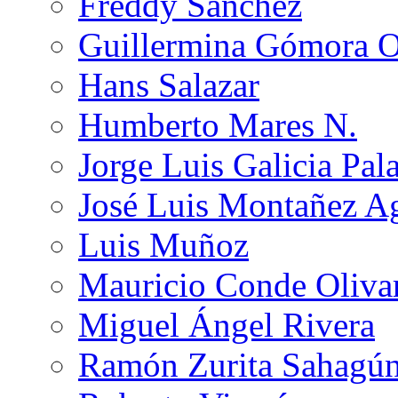
Freddy Sánchez
Guillermina Gómora 
Hans Salazar
Humberto Mares N.
Jorge Luis Galicia Pal
José Luis Montañez Ag
Luis Muñoz
Mauricio Conde Oliva
Miguel Ángel Rivera
Ramón Zurita Sahagú