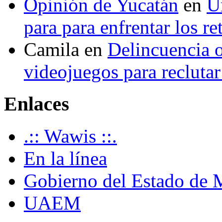
Opinión de Yucatán
en
U
para para enfrentar los re
Camila
en
Delincuencia o
videojuegos para recluta
Enlaces
.:: Wawis ::.
En la línea
Gobierno del Estado de 
UAEM