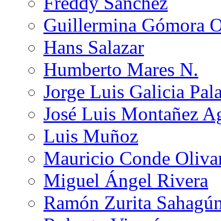
Freddy Sánchez
Guillermina Gómora 
Hans Salazar
Humberto Mares N.
Jorge Luis Galicia Pal
José Luis Montañez Ag
Luis Muñoz
Mauricio Conde Oliva
Miguel Ángel Rivera
Ramón Zurita Sahagú