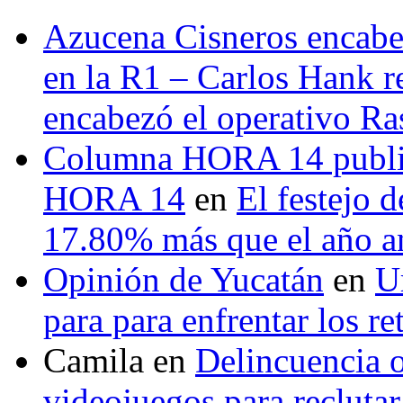
Azucena Cisneros encabez
en la R1 – Carlos Hank r
encabezó el operativo Ras
Columna HORA 14 public
HORA 14
en
El festejo 
17.80% más que el año 
Opinión de Yucatán
en
U
para para enfrentar los re
Camila
en
Delincuencia o
videojuegos para recluta