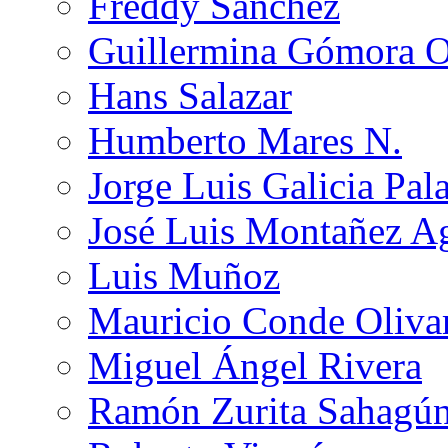
Freddy Sánchez
Guillermina Gómora 
Hans Salazar
Humberto Mares N.
Jorge Luis Galicia Pal
José Luis Montañez Ag
Luis Muñoz
Mauricio Conde Oliva
Miguel Ángel Rivera
Ramón Zurita Sahagú