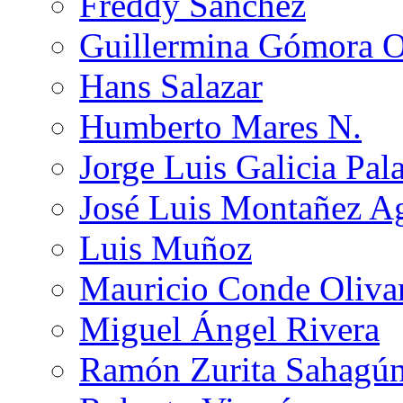
Freddy Sánchez
Guillermina Gómora 
Hans Salazar
Humberto Mares N.
Jorge Luis Galicia Pal
José Luis Montañez Ag
Luis Muñoz
Mauricio Conde Oliva
Miguel Ángel Rivera
Ramón Zurita Sahagú