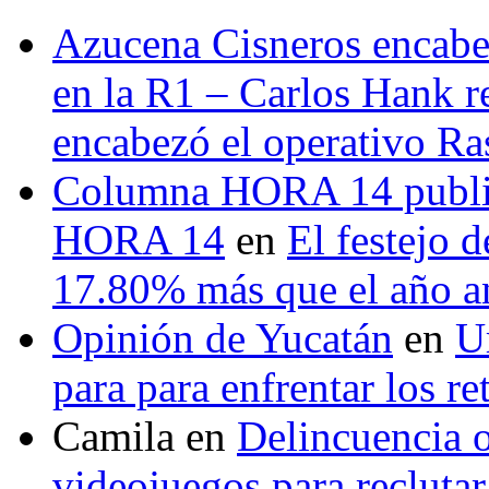
Azucena Cisneros encabez
en la R1 – Carlos Hank r
encabezó el operativo Ras
Columna HORA 14 public
HORA 14
en
El festejo 
17.80% más que el año 
Opinión de Yucatán
en
U
para para enfrentar los re
Camila
en
Delincuencia o
videojuegos para recluta