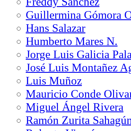
Freddy Sánchez
Guillermina Gómora 
Hans Salazar
Humberto Mares N.
Jorge Luis Galicia Pal
José Luis Montañez Ag
Luis Muñoz
Mauricio Conde Oliva
Miguel Ángel Rivera
Ramón Zurita Sahagú