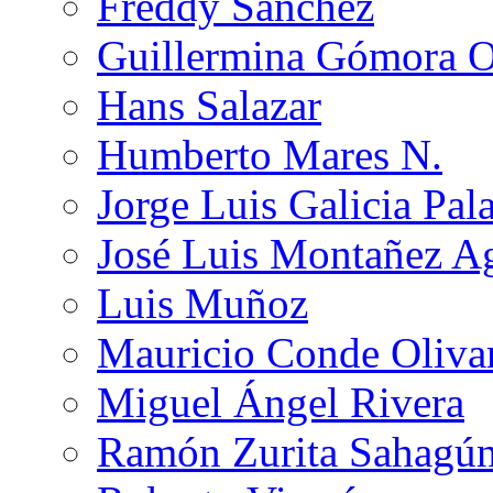
Freddy Sánchez
Guillermina Gómora 
Hans Salazar
Humberto Mares N.
Jorge Luis Galicia Pal
José Luis Montañez Ag
Luis Muñoz
Mauricio Conde Oliva
Miguel Ángel Rivera
Ramón Zurita Sahagú