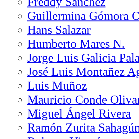
Freddy Sánchez
Guillermina Gómora 
Hans Salazar
Humberto Mares N.
Jorge Luis Galicia Pal
José Luis Montañez Ag
Luis Muñoz
Mauricio Conde Oliva
Miguel Ángel Rivera
Ramón Zurita Sahagú