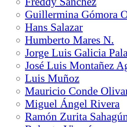
Freddy Sánchez
Guillermina Gómora 
Hans Salazar
Humberto Mares N.
Jorge Luis Galicia Pal
José Luis Montañez Ag
Luis Muñoz
Mauricio Conde Oliva
Miguel Ángel Rivera
Ramón Zurita Sahagú