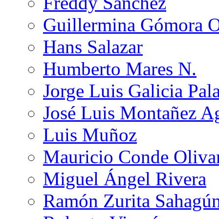
Freddy Sánchez
Guillermina Gómora 
Hans Salazar
Humberto Mares N.
Jorge Luis Galicia Pal
José Luis Montañez Ag
Luis Muñoz
Mauricio Conde Oliva
Miguel Ángel Rivera
Ramón Zurita Sahagú