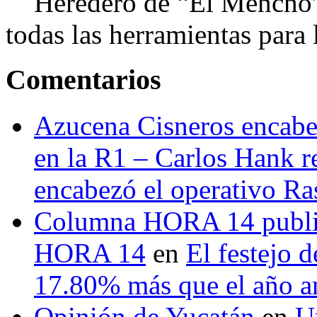
Heredero de “El Mencho”, 
todas las herramientas para ll
Comentarios
Azucena Cisneros encabez
en la R1 – Carlos Hank r
encabezó el operativo Ras
Columna HORA 14 public
HORA 14
en
El festejo 
17.80% más que el año 
Opinión de Yucatán
en
U