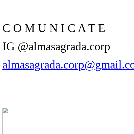
C O M U N I C A T E
IG @almasagrada.corp
almasagrada.corp@gmail.c