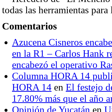
todas las herramientas para ll
Comentarios
Azucena Cisneros encabez
en la R1 – Carlos Hank r
encabezó el operativo Ras
Columna HORA 14 public
HORA 14
en
El festejo 
17.80% más que el año 
Opinión de Yucatán
en
U