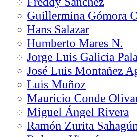
Freddy Sánchez
Guillermina Gómora 
Hans Salazar
Humberto Mares N.
Jorge Luis Galicia Pal
José Luis Montañez Ag
Luis Muñoz
Mauricio Conde Oliva
Miguel Ángel Rivera
Ramón Zurita Sahagú